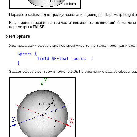
Параметр
radius
задает радиус основания цилиндра. Параметр
height
о
Весь цилиндр разбит на три части: верхнее основание(
top
), боковую с
параметры в
FALSE
.
Узел Sphere
Узел задающий сферу в виртуальном мире точно также прост, как и узе
Sphere { 

	field SFFloat radius  1

Задает сферу с центром в точке (0,0,0). По умолчанию радиус сферы,