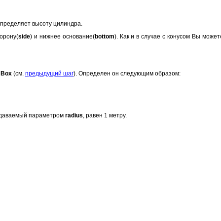
пределяет высоту цилиндра.
торону(
side
) и нижнее основание(
bottom
). Как и в случае с конусом Вы мож
л
Box
(см.
предыдущий шаг
). Определен он следующим образом:
 задаваемый параметром
radius
, равен 1 метру.