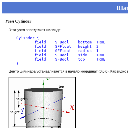
Шаг
Узел Cylinder
Этот узел определяет цилиндр:
Cylinder { 

	field    SFBool    bottom  TRUE

	field    SFFloat   height  2

	field    SFFloat   radius  1

	field    SFBool    side    TRUE

	field    SFBool    top     TRUE

Центр цилиндра устанавливается в начало координат (0,0,0). Как видно