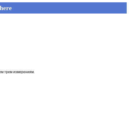
here
сем трем измерениям.