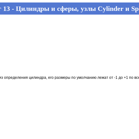
 13 - Цилиндры и сферы, узлы Cylinder и Sp
 из определения цилиндра, его размеры по умолчанию лежат от -1 до +1 по в