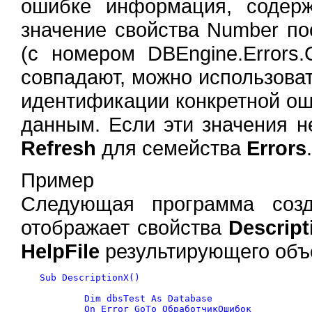
ошибке информация, содерж
значение свойства Number по
(с номером DBEngine.Errors
совпадают, можно использова
идентификации конкретной ош
данным. Если эти значения н
Refresh
для семейства
Errors
.
Пример
Следующая программа созд
отображает свойства
Descript
HelpFile
результирующего объ
Sub DescriptionX()

	Dim dbsTest As Database

	On Error GoTo ОбработчикОшибок
