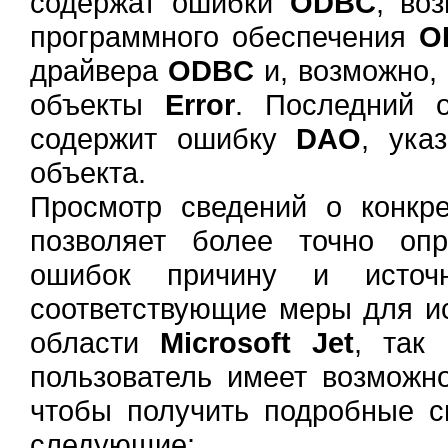
содержат ошибки
ODBC
, во
программного обеспечения
O
драйвера
ODBC
и, возможно,
объекты
Error
. Последний 
содержит ошибку
DAO
, ука
объекта.
Просмотр сведений о конкр
позволяет более точно оп
ошибок причину и источ
соответствующие меры для ис
области
Microsoft Jet
, так
пользователь имеет возможн
чтобы получить подробные с
следующие: