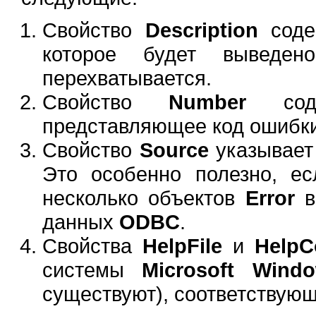
Свойство
Description
соде
которое будет выведе
перехватывается.
Свойство
Number
соде
представляющее код ошибки
Свойство
Source
указывает 
Это особенно полезно, е
несколько объектов
Error
в
данных
ODBC
.
Свойства
HelpFile
и
HelpC
системы
Microsoft Wind
существуют), соответствую