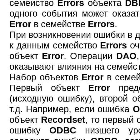
семейство
Errors
объекта
DB
одного события может оказат
Error
в семействе
Errors
.
При возникновении ошибки в д
к данным семейство
Errors
оч
объект
Error
. Операции
DAO
оказывают влияния на семейс
Набор объектов
Error
в семе
Первый объект
Error
предс
(исходную ошибку), второй 
т.д. Например, если ошибка
O
объект
Recordset
, то первый
ошибку
ODBC
низшего уро