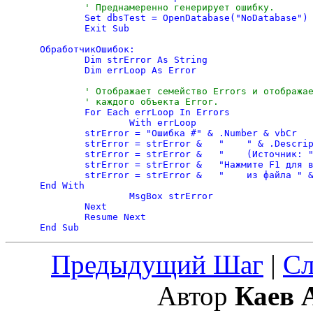
' Преднамеренно генерирует ошибку.
	Set dbsTest = OpenDatabase("NoDatabase")

	Exit Sub

ОбработчикОшибок:

	Dim strError As String

	Dim errLoop As Error

' Отображает семейство Errors и отображае
	' каждого объекта Error.

	For Each errLoop In Errors

		With errLoop

	strError = "Ошибка #" & .Number & vbCr

	strError = strError & 	"    " & .Description & vbCr

	strError = strError & 	"    (Источник: " & .Source & ")" & vbCr

	strError = strError & 	"Нажмите F1 для вызова раздела " & .HelpContext & vbCr

	strError = strError & 	"    из файла " & .HelpFile & "."

End With

		MsgBox strError

	Next

	Resume Next

Предыдущий Шаг
|
С
Автор
Каев 