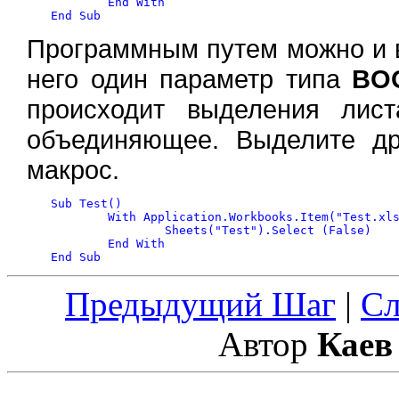
	End With

Программным путем можно и 
него один параметр типа
BO
происходит выделения лис
объединяющее. Выделите др
макрос.
Sub Test()

	With Application.Workbooks.Item("Test.xls")

		Sheets("Test").Select (False)

	End With

Предыдущий Шаг
|
С
Автор
Каев