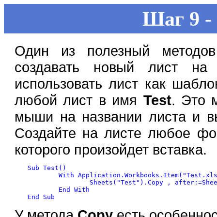
Шаг 9 -
Один из полезный методо
создавать новый лист на 
использовать лист как шабло
любой лист в имя
Test
. Это 
мыши на названии листа и 
Создайте на листе любое ф
которого произойдет вставка.
Sub Test()

	With Application.Workbooks.Item("Test.xls")

		Sheets("Test").Copy , after:=Sheets("Лист3")

	End With

У метода
Copy
есть особеннос