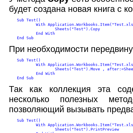
будет создана новая книга с 
Sub Test()

	With Application.Workbooks.Item("Test.xls")

		Sheets("Test").Copy

	End With

При необходимости передвину
Sub Test()

	With Application.Workbooks.Item("Test.xls")

		Sheets("Test").Move , after:=Sheets("Лист3")

	End With

Так как коллекция эта со
несколько полезных ме
позволяющий вызывать предв
Sub Test()

	With Application.Workbooks.Item("Test.xls")

		Sheets("Test").PrintPreview
