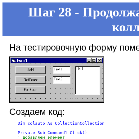
Шаг 28 - Продолж
кол
На тестировочную форму пом
Создаем код:
Dim colauto As CollectionCollection

' добавляем элемент