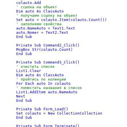
' ссылка на объект
' получаем ссылку на объект
' заполняем свойства

auto.NameAuto = Text1.Text

auto.Nomer = Text2.Text

End Sub

Private Sub Command2_Click()

MsgBox Str(colauto.Count)

End Sub

' очистить список

List1.Clear

' пройтись по колекции
' поместить названия в список

List1.AddItem auto.NameAuto

Next

End Sub

Private Sub Form_Load()

Set colauto = New CollectionCollection

End Sub

Private Sub Form_Terminate()
