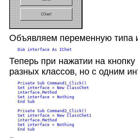
Объявляем переменную типа 
Теперь при нажатии на кнопку
разных классов, но с одним и
Private Sub Command1_Click()

Set interface = New ClassChet

interface.Method

Set interface = Nothing

End Sub

Private Sub Command2_Click()

Set interface = New ClassChet1

interface.Method

Set interface = Nothing
