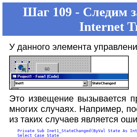
Шаг 109 - Следим з
Internet T
У данного элемента управлени
Это извещение вызывается п
многих случаях. Например, п
из таких случаев является ош
Private Sub Inet1_StateChanged(ByVal State As Int
Select Case State
