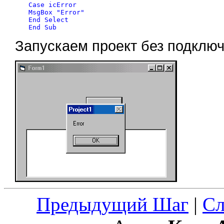
Case icError

MsgBox "Error"

End Select

Запускаем проект без подключ
Предыдущий Шаг
|
С