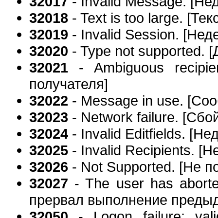
32017
- Invalid Message. [Н
32018
- Text is too large. [Т
32019
- Invalid Session. [Не
32020
- Type not supported.
32021
- Ambiguous recipie
получателя]
32022
- Message in use. [Со
32023
- Network failure. [Сбо
32024
- Invalid Editfields. 
32025
- Invalid Recipients. 
32026
- Not Supported. [Не 
32027
- The user has aborte
прервал выполнение предыд
32050
- Logon failure: val