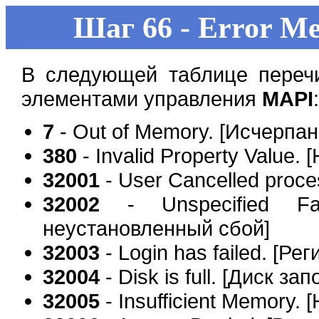
Шаг 66 - Error Me
В следующей таблице переч
элементами управления
MAPI
:
7
- Out of Memory. [Исчерпа
380
- Invalid Property Value
32001
- User Cancelled proc
32002
- Unspecified Fai
неустановленный сбой]
32003
- Login has failed. [Р
32004
- Disk is full. [Диск за
32005
- Insufficient Memory.