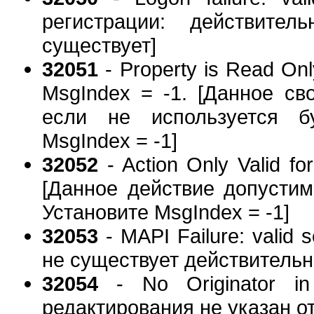
регистрации: действите
существует]
32051
- Property is Read Onl
MsgIndex = -1. [Данное св
если не используется бу
MsgIndex = -1]
32052
- Action Only Valid fo
[Данное действие допустим
Установите MsgIndex = -1]
32053
- MAPI Failure: valid 
не существует действительн
32054
- No Originator in
редактирования не указан о