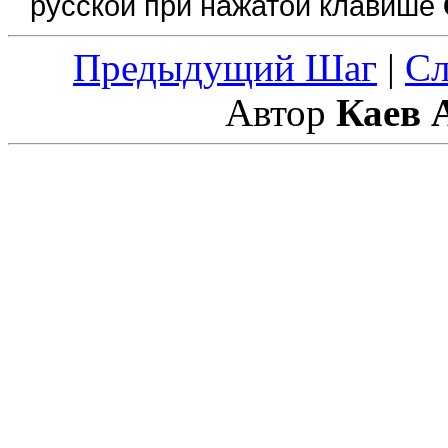
русской при нажатой клавише
Предыдущий Шаг
|
С
Автор
Каев 