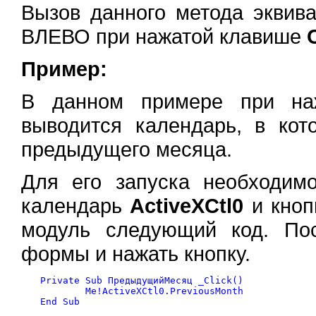
Вызов данного метода экви
ВЛЕВО при нажатой клавише
Пример:
В данном примере при наж
выводится календарь, в кот
предыдущего месяца.
Для его запуска необходим
календарь
ActiveXCtl0
и кно
модуль следующий код. По
формы и нажать кнопку.
Private Sub ПредыдущийМесяц _Click()

	Me!ActiveXCtl0.PreviousMonth
