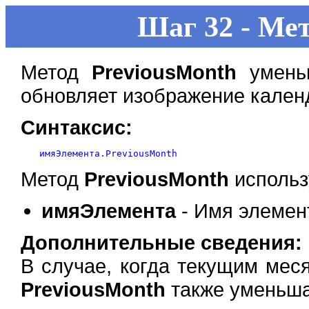
Шаг 32 - Ме
Метод
PreviousMonth
уменьш
обновляет изображение кален
Синтаксис:
Метод
PreviousMonth
использ
имяЭлемента
- Имя элемен
Дополнительные сведения:
В случае, когда текущим мес
PreviousMonth
также уменьшае