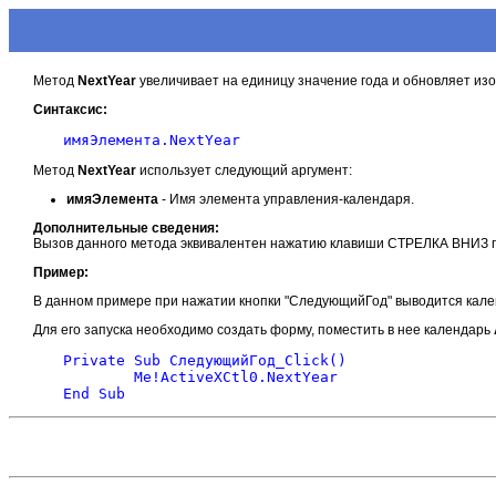
Метод
NextYear
увеличивает на единицу значение года и обновляет из
Синтаксис:
Метод
NextYear
использует следующий аргумент:
имяЭлемента
- Имя элемента управления-календаря.
Дополнительные сведения:
Вызов данного метода эквивалентен нажатию клавиши СТРЕЛКА ВНИЗ 
Пример:
В данном примере при нажатии кнопки "СледующийГод" выводится кален
Для его запуска необходимо создать форму, поместить в нее календарь
Private Sub СледующийГод_Click()

	Me!ActiveXCtl0.NextYear
