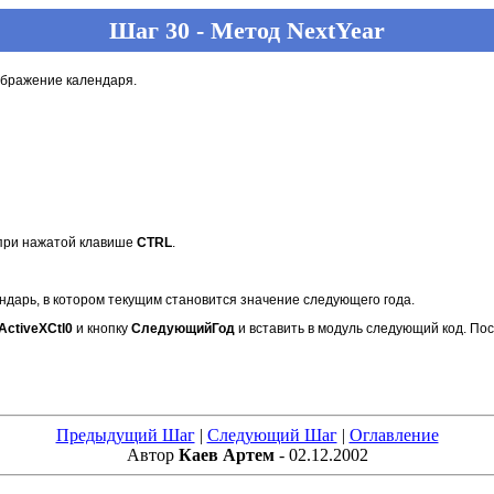
Шаг 30 - Метод NextYear
ображение календаря.
при нажатой клавише
CTRL
.
дарь, в котором текущим становится значение следующего года.
ActiveXCtl0
и кнопку
СледующийГод
и вставить в модуль следующий код. Пос
Предыдущий Шаг
|
Следующий Шаг
|
Оглавление
Автор
Каев Артем
- 02.12.2002