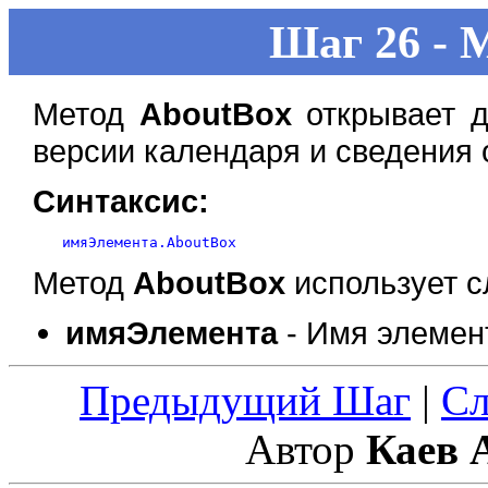
Шаг 26 - 
Метод
AboutBox
открывает д
версии календаря и сведения 
Синтаксис:
Метод
AboutBox
использует с
имяЭлемента
- Имя элемен
Предыдущий Шаг
|
С
Автор
Каев 