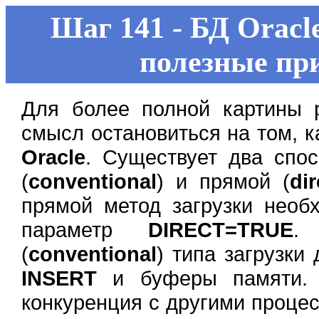
Шаг 141 - БД Oracl
полезные пр
Для более полной картины
смысл остановиться на том, 
Oracle
. Существует два спо
(
conventional
) и прямой (
dir
прямой метод загрузки необ
параметр
DIRECT=TRUE
.
(
conventional
) типа загрузки
INSERT
и буферы памяти. В
конкуренция с другими проце