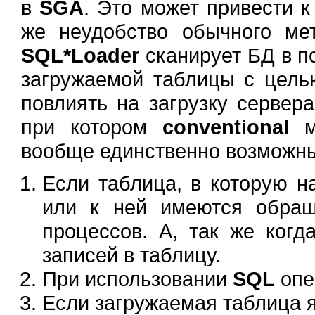
в
SGA
. Это может привести к
же неудобство обычного ме
SQL*Loader
сканирует БД в п
загружаемой таблицы с цель
повлиять на загрузку сервер
при котором
conventional
ме
вообще единственно возможны
Если таблица, в которую 
или к ней имеются обращ
процессов. А, так же когд
записей в таблицу.
При использовании
SQL
опе
Если загружаемая таблица я