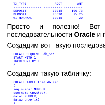
TX_TYPE               ACCT        AMT

--------------- ---------- ----------

DEPOSIT              10015     100.73

DEPOSIT              10020      75.25

Просто и полезно! Вот 
последовательности
Oracle
и 
Создадим вот такую последова
CREATE SEQUENCE db_seq

START WITH 1

INCREMENT BY 1

Создадим такую табличку:
CREATE TABLE load_db_seq

(

seq_number NUMBER,

username CHAR(30),

data1 NUMBER,

data2 CHAR(15)

)
