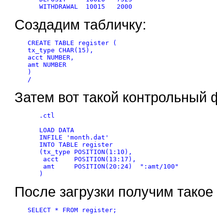
Создадим табличку:
CREATE TABLE register (

tx_type CHAR(15),

acct NUMBER,

amt NUMBER

)

Затем вот такой контрольный 
   .ctl

   LOAD DATA

   INFILE 'month.dat'

   INTO TABLE register

   (tx_type POSITION(1:10),

    acct    POSITION(13:17),

    amt     POSITION(20:24)  ":amt/100"

После загрузки получим такое
SELECT * FROM register;
