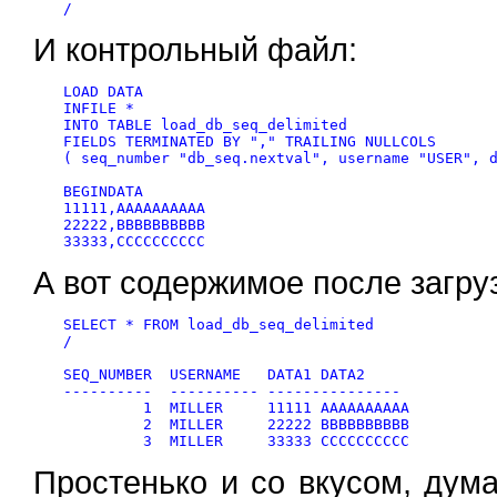
И контрольный файл:
LOAD DATA

INFILE *

INTO TABLE load_db_seq_delimited

FIELDS TERMINATED BY "," TRAILING NULLCOLS

( seq_number "db_seq.nextval", username "USER", d
BEGINDATA

11111,AAAAAAAAAA

22222,BBBBBBBBBB

А вот содержимое после загруз
SELECT * FROM load_db_seq_delimited

/

SEQ_NUMBER  USERNAME   DATA1 DATA2

----------  ---------- ---------------

         1  MILLER     11111 AAAAAAAAAA

         2  MILLER     22222 BBBBBBBBBB

Простенько и со вкусом, дум