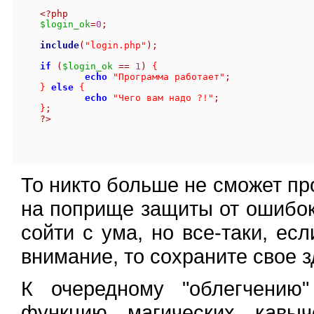
<?php
$login_ok
=
0
;
include
(
"login.php"
);
if
(
$login_ok
==
1
)
{
echo
"Программа работает"
;
}
else
{
echo
"Чего вам надо ?!"
;
}
;
?>
То никто больше не сможет пр
на поприще защиты от ошибок
сойти с ума, но все-таки, ес
внимание, то сохраните свое з
К очередному "облегчению"
функцию магических кавы