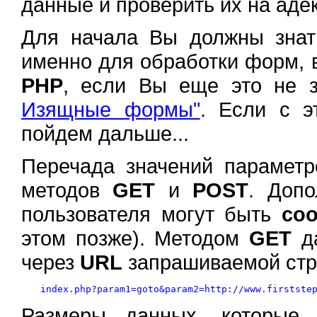
данные и проверить их на аде
Для начала Вы должны зна
именно для обработки форм, 
PHP
, если Вы еще это не з
Изящные формы"
. Если с э
пойдем дальше...
Перечада значений парамет
методов
GET
и
POST
. Доп
пользователя могут быть
coo
этом позже). Методом
GET
да
через
URL
запрашиваемой стра
Размеры данных, которые 