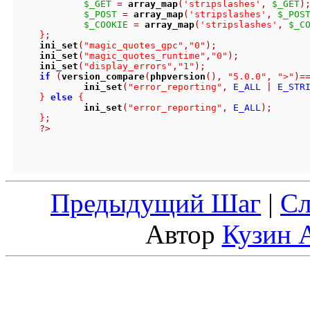
$_GET
=
array_map
(
'stripslashes'
,
$_GET
)
$_POST
=
array_map
(
'stripslashes'
,
$_POS
$_COOKIE
=
array_map
(
'stripslashes'
,
$_C
}
;
ini_set
(
"magic_quotes_gpc"
,
"0"
);
ini_set
(
"magic_quotes_runtime"
,
"0"
);
ini_set
(
"display_errors"
,
"1"
);
if
(
version_compare
(
phpversion
(),
"5.0.0"
,
">"
)=
ini_set
(
"error_reporting"
,
 E_ALL 
|
 E_STR
}
else
{
ini_set
(
"error_reporting"
,
 E_ALL
);
}
;
?>
Предыдущий Шаг
|
С
Автор
Кузин 