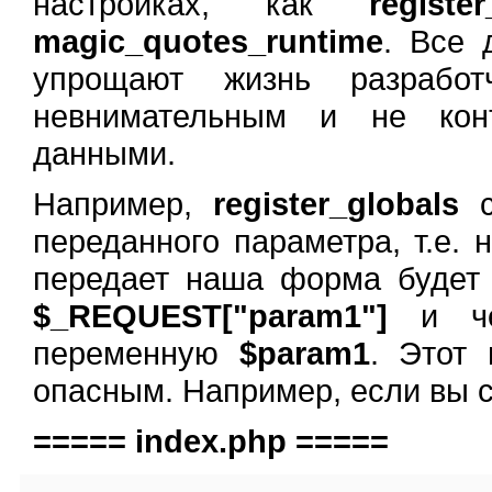
настройках, как
register
magic_quotes_runtime
. Все 
упрощают жизнь разрабо
невнимательным и не кон
данными.
Например,
register_globals
с
переданного параметра, т.е.
передает наша форма будет
$_REQUEST["param1"]
и чер
переменную
$param1
. Этот
опасным. Например, если вы с
===== index.php =====