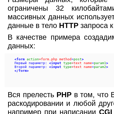
ограничены 32 килобайтам
массивных данных используе
данные в тело
HTTP
запроса к
В качестве примера создад
данных:
<form
action
=
form.php method
=
post
>
Первый параметр: 
<input
type
=
text name
=
param1
>
Второй параметр: 
<input
type
=
text name
=
param2
>
</form>
Вся прелесть
PHP
в том, что 
раскодировании и любой друг
например при написании
CGI