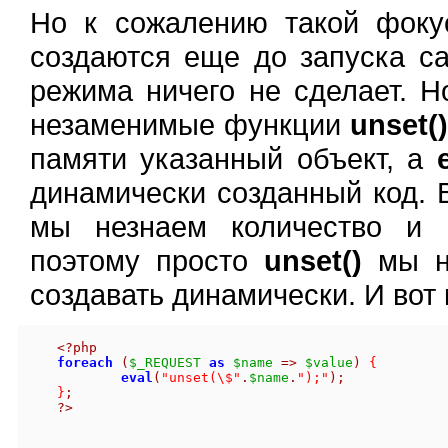
Но к сожалению такой фоку
создаются еще до запуска с
режима ничего не сделает. 
незаменимые функции
unset()
памяти указанный объект, а
динамически созданный код. В
мы незнаем количество и 
поэтому просто
unset()
мы не
создавать динамически. И вот 
<?php
foreach
(
$_REQUEST
as
$name
=>
$value
)
{
eval
(
"unset(\$"
.
$name
.
");"
);
}
;
?>