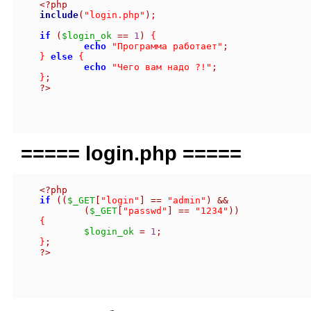
<?php
include
(
"login.php"
);
if
(
$login_ok
==
1
)
{
echo
"Программа работает"
;
}
else
{
echo
"Чего вам надо ?!"
;
}
;
?>
===== login.php =====
<?php
if
((
$_GET
[
"login"
]
==
"admin"
)
&&
(
$_GET
[
"passwd"
]
==
"1234"
))
{
$login_ok
=
1
;
}
;
?>