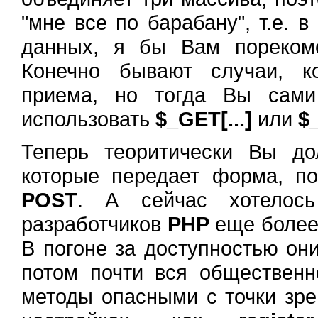
"мне все по барабану", т.е. 
данных, я бы Вам порекоме
Конечно бывают случаи, к
приема, но тогда Вы сами
использовать
$_GET[...]
или
$
Теперь теоритически Вы до
которые передает форма, 
POST
. А сейчас хотелос
разработчиков
PHP
еще более 
В погоне за доступностью они
потом почти вся общественн
методы опасными с точки зре