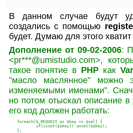
В данном случае будут уд
создались с помощью
regist
будет. Думаю для этого хвати
Дополнение от 09-02-2006
: 
<pr***@umistudio.com>, кото
такое понятие в
PHP
как
Var
"масло маслянное" можно 
изменяемыми именами". Сначал
но потом отыскал описание в 
его код должен работать:
foreach($_REQUEST as $key => $val) {

	if(isset($$key)) unset($$key);
