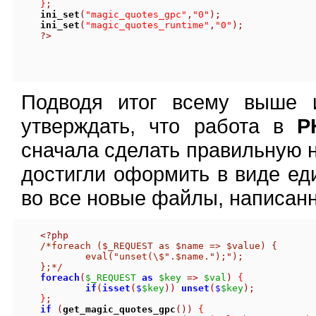
}
;
ini_set
(
"magic_quotes_gpc"
,
"0"
);
ini_set
(
"magic_quotes_runtime"
,
"0"
);
?>
Подводя итог всему выше 
утверждать, что работа в
P
сначала сделать правильную н
достигли оформить в виде еди
во все новые файлы, написан
<?php
/*foreach ($_REQUEST as $name => $value) {
	eval("unset(\$".$name.");");
};*/
foreach
(
$_REQUEST
as
$key
=>
$val
)
{
if
(
isset
(
$
$key
))
unset
(
$
$key
);
}
;
if
(
get_magic_quotes_gpc
())
{