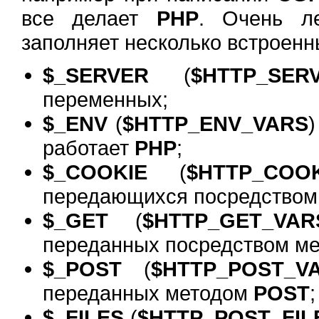
все делает
PHP
. Очень ле
заполняет несколько встроенн
$_SERVER
(
$HTTP_SER
переменных;
$_ENV
(
$HTTP_ENV_VARS
)
работает
PHP
;
$_COOKIE
(
$HTTP_COOK
передающихся посредство
$_GET
(
$HTTP_GET_VAR
переданных посредством м
$_POST
(
$HTTP_POST_V
переданных методом
POST
;
$_FILES
(
$HTTP_POST_FIL