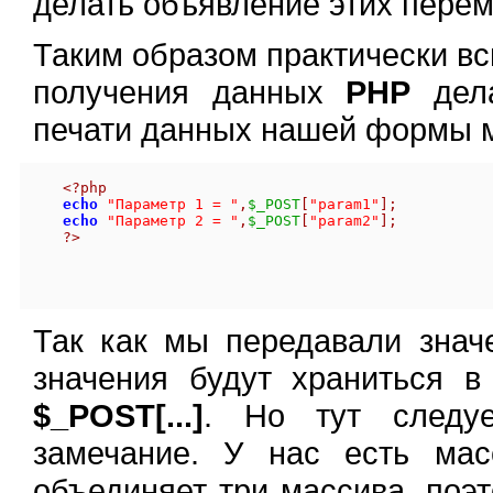
делать объявление этих пер
Таким образом практически в
получения данных
PHP
дела
печати данных нашей формы м
<?php
echo
"Параметр 1 = "
,
$_POST
[
"param1"
];
echo
"Параметр 2 = "
,
$_POST
[
"param2"
];
?>
Так как мы передавали зна
значения будут храниться в
$_POST[...]
. Но тут следуе
замечание. У нас есть ма
объединяет три массива, поэ