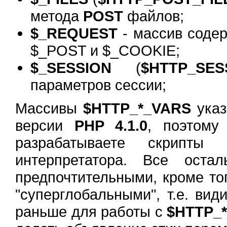
метода
POST
файлов;
$_REQUEST
- массив соде
$_POST и $_COOKIE;
$_SESSION
(
$HTTP_SES
параметров сессии;
Массивы
$HTTP_*_VARS
указ
версии
PHP 4.1.0
, поэтому
разрабатываете скрипты
интерпретатора. Все оста
предпочтительными, кроме то
"суперглобальными", т.е. вид
раньше для работы с
$HTTP_