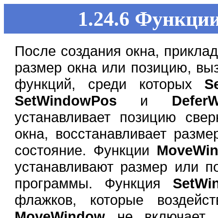
1.24.6 Функци
После создания окна, прикла
размер окна или позицию, вы
функций, среди которых
S
SetWindowPos
и
Defer
устанавливает позицию свер
окна, восстанавливает разме
состояние. Функции
MoveWi
устанавливают размер или п
программы. Функция
SetWi
флажков, которые воздейс
MoveWindow
не включает в