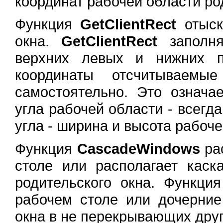
координат рабочей области ро
Функция
GetClientRect
отыск
окна.
GetClientRect
заполня
верхних левых и нижних п
координаты отсчитываемые
самостоятельно. Это означае
угла рабочей области - всегда
угла - ширина и высота рабоче
Функция
CascadeWindows
рас
столе или располагает каск
родительского окна. Функци
рабочем столе или дочерние
окна в не перекрывающих друг