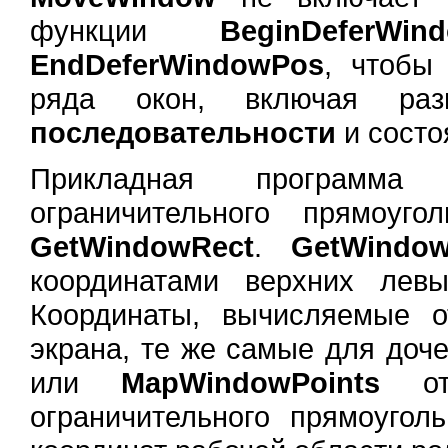
функции
BeginDeferWin
EndDeferWindowPos
, чтобы
ряда окон, включая ра
последовательности
и состо
Прикладная программа
ограничительного прямоуг
GetWindowRect
.
GetWindow
координатами верхних лев
Координаты, вычисляемые о
экрана, те же самые для доч
или
MapWindowPoints
ото
ограничительного прямоугол