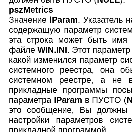
pszMetrics
Значение
lParam
. Указатель н
содержащую параметр систем
эта строка может быть имя
файле
WIN.INI
. Этот параметр
какой изменился параметр сис
системного реестра, она о
системном реестре, а не в
прикладные программы посы
параметра
lParam
в ПУСТО (
это сообщение, Вы должны 
настройки параметров сист
прикладной программой.