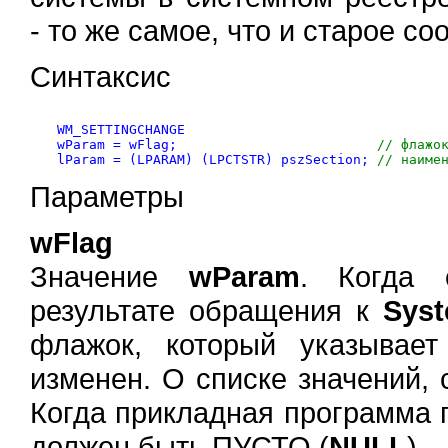
- то же самое, что и старое с
Синтаксис
WM_SETTINGCHANGE  

wParam = wFlag;                         
// флажо
lParam = (LPARAM) (LPCTSTR) pszSection; 
// наиме
Параметры
wFlag
Значение
wParam
. Когда 
результате обращения к
Syst
флажок, который указывае
изменен. О списке значений,
Когда прикладная программа 
должен быть ПУСТО (
NULL
).