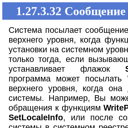
1.27.3.32 Сообще
Система посылает сообщени
верхнего уровня, когда фун
установки на системном уров
только тогда, если вызыва
устанавливает флажок
программа может посылать
верхнего уровня, когда она
системы. Например, Вы мож
обращения к функциям
WriteP
SetLocaleInfo
, или после со
системы в системном реест