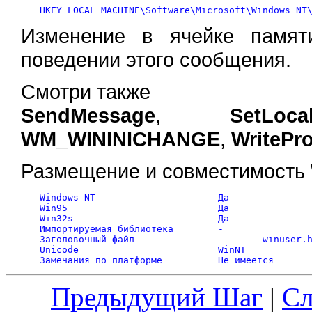
Изменение в ячейке памят
поведении этого сообщения.
Смотри также
SendMessage
,
SetLocal
WM_WININICHANGE
,
WritePro
Размещение и совместимость
Windows NT			Да 

Win95				Да 

Win32s				Да 

Импортируемая библиотека	-

Заголовочный файл			winuser.h 

Unicode				WinNT

Предыдущий Шаг
|
С