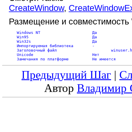
CreateWindow
,
CreateWindowE
Размещение и совместимость
Windows NT			Да 

Win95				Да 

Win32s				Да 

Импортируемая библиотека	-

Заголовочный файл			winuser.h 

Unicode				Нет 

Предыдущий Шаг
|
С
Автор
Владимир 