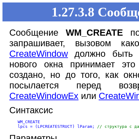
1.27.3.8 Соо
Сообщение
WM_CREATE
пос
запрашивает, вызовом ка
CreateWindow
должно быть с
нового окна принимает это
создано, но до того, как о
посылается перед возв
CreateWindowEx
или
CreateWi
Синтаксис
WM_CREATE  

lpcs = (LPCREATESTRUCT) lParam; 
// структура с д
Параметры