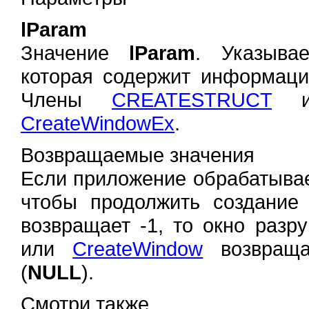
lParam
Значение
lParam
. Указыва
которая содержит информаци
Члены
CREATESTRUCT
ид
CreateWindowEx
.
Возвращаемые значения
Если приложение обрабатывае
чтобы продолжить создание
возвращает -1, то окно раз
или
CreateWindow
возвраща
(
NULL
).
Смотри также