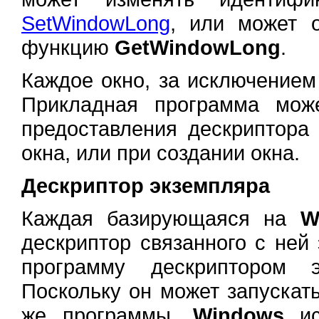
SetWindowLong
, или может о
функцию
GetWindowLong
.
Каждое окно, за исключением
Прикладная программа мож
предоставления дескриптора
окна, или при создании окна.
Дескриптор экземпляра
Каждая базирующаяся на
W
дескриптор связанного с ней
программу дескриптором э
Поскольку он может запускат
же программы,
Windows
ис