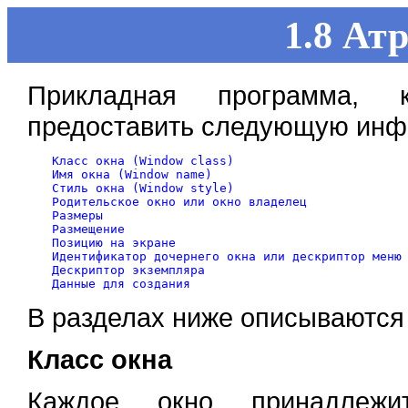
1.8 Ат
Прикладная программа, 
предоставить следующую ин
Класс окна (Window class)

Имя окна (Window name)

Стиль окна (Window style)

Родительское окно или окно владелец

Размеры

Размещение

Позицию на экране

Идентификатор дочернего окна или дескриптор меню

Дескриптор экземпляра

В разделах ниже описываются 
Класс окна
Каждое окно принадлежи