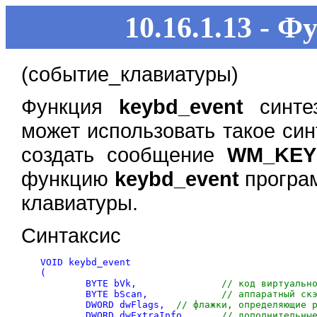
10.16.1.13 - 
(событие_клавиатуры)
Функция
keybd_event
синтез
может использовать такое си
создать сообщение
WM_KEY
функцию
keybd_event
програм
клавиатуры.
Синтаксис
VOID keybd_event

(

	BYTE bVk,		
// код виртуальн
	BYTE bScan,		
// аппаратный ск
	DWORD dwFlags,	
// флажки, определяющие 
	DWORD dwExtraInfo	
// дополнительны