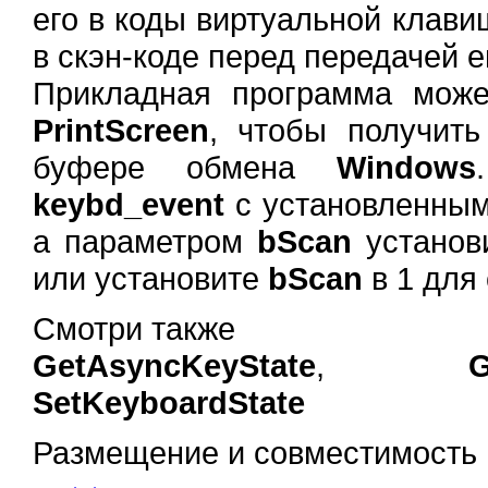
его в коды виртуальной клави
в скэн-коде перед передачей 
Прикладная программа може
PrintScreen
, чтобы получить
буфере обмена
Windows
keybd_event
с установленны
а параметром
bScan
установи
или установите
bScan
в 1 для 
Смотри также
GetAsyncKeyState
,
G
SetKeyboardState
Размещение и совместимость