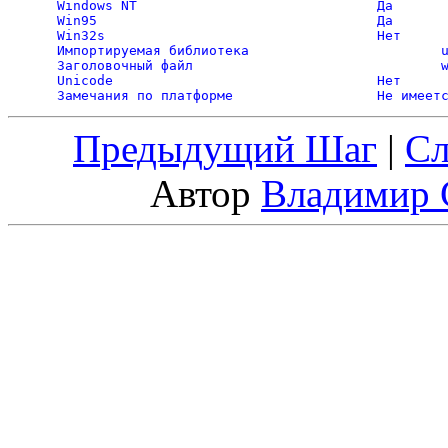
Windows NT				Да 

Win95					Да 

Win32s					Нет 

Импортируемая библиотека			user32.lib 

Заголовочный файл				winuser.h 

Unicode					Нет 

Предыдущий Шаг
|
С
Автор
Владимир 