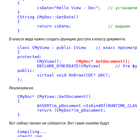
{
	csDate="Hello View - Doc";   
// устанавл
}
CString CMyDoc::GetDate()
{
	return csDate;		     
// выдаем
}
В классе вида нужно создать функцию доступа к классу документа.
class CMyView : public CView	// класс просмот
{
protected: 
	CMyView();
	CMyDoc
	DECLARE_DYNCR
public:
	virtual void OnDraw(CDC* pDC);
};
Реализуем ее.
CMyDoc* CMyView::GetDocument()
{
	return (CMyDoc
Вот сейчас проект не соберется. Вот такие ошибки будут.
Compiling...
step22.cpp