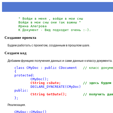
  " Войди в меня , войди в мои сны
  Войди в мои сны они так важны "
  Ирина Алегрова
  К Документ - Вид подходит очень :-).
Создание проекта
Будем работать с проектом, созданным в прошлом шаге.
Создаем код
Добавим функцию получения данных и сами данные к классу документа.
class CMyDoc : public CDocument	  
// класс докум
{
protected: 
	CMyDoc();
	CString csDate;		  
// здесь будем
	DECLARE_DYNCREATE(CMyDoc)
public:
	CString GetDate();	  
// получить да
};
Реализация.
CMyDoc::CMyDoc()