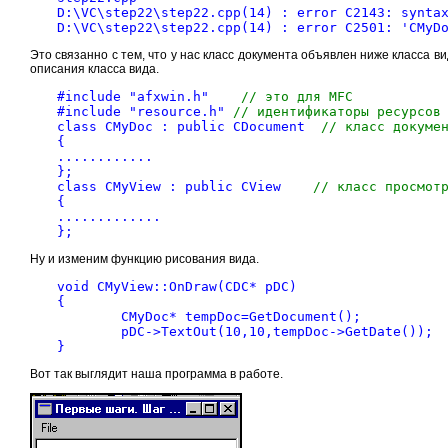
D:\VС\step22\step22.cpp(14) : error C2143: synta
D:\VС\step22\step22.cpp(14) : error C2501: 'CMyD
Это связанно с тем, что у нас класс документа объявлен ниже класса 
описания класса вида.
#include "afxwin.h"    
// это для MFC
#include "resource.h" 
// идентификаторы ресурсов
class CMyDoc : public CDocument	 
// класс докуме
{
............
};
class CMyView : public CView	
// класс просмот
{
.............
};
Ну и изменим функцию рисования вида.
void CMyView::OnDraw(CDC* pDC)
{
	CMyDoc* tempDoc=Get
	pDC->Te
}
Вот так выглядит наша программа в работе.