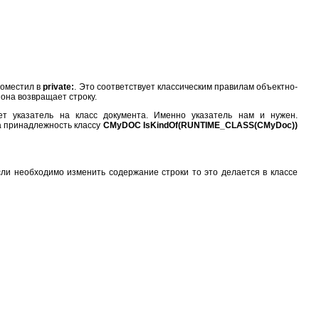
поместил в
private:
. Это соответствует классическим правилам объектно-
 она возвращает строку.
т указатель на класс документа. Именно указатель нам и нужен.
 принадлежность классу
CMyDOC IsKindOf(RUNTIME_CLASS(CMyDoc))
;
если необходимо изменить содержание строки то это делается в классе