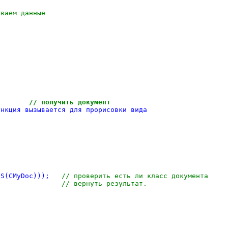
иваем данные
р
* GetDocument();		
// получить документ
EATE(CMyView)	// Эта функция вызывается для прорисовки вида
	ASSERT(m_pDocument->IsKindOf(RUNTIME_CLASS(CMyDoc)));	
// проверить есть ли класс документа
*)m_pDocument;				
// вернуть результат.