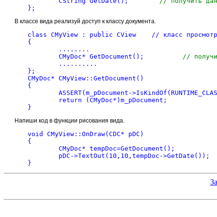
	CString GetDate();	  
// получить да
};
В классе вида реализуй доступ к классу документа.
class CMyView : public CView	// класс просмот
{
	........
	CMyDoc* GetDocument();		
// получ
	..........
};
CMyDoc* CMyView::GetDocument()
{
	return (CMyDoc
}
Напиши код в функции рисования вида.
void CMyView::OnDraw(CDC* pDC)
{
	CMyDoc* tempDoc=Get
	pDC->Te
}
З