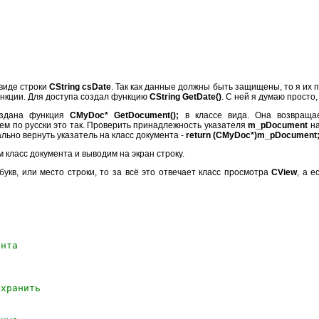
 виде строки
CString csDate
. Так как данные должны быть защищены, то я их 
ункции. Для доступа создал функцию
CString GetDate()
. С ней я думаю просто,
создана функция
СMyDoc* GetDocument();
в классе вида. Она возвращае
ем по русски это так. Проверить принадлежность указателя
m_pDocument
на
ально вернуть указатель на класс документа -
return (CMyDoc*)m_pDocument
м класс документа и выводим на экран строку.
букв, или место строки, то за всё это отвечает класс просмотра
CView
, а 
ента
 хранить