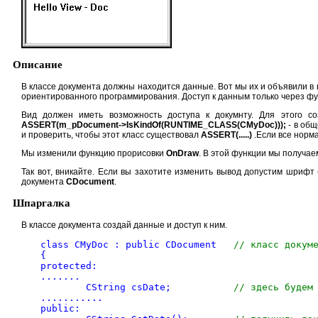
Описание
В классе документа должны находится данные. Вот мы их и объявили в
ориентированного программирования. Доступ к данным только через ф
Вид должен иметь возможность доступа к докумнту. Для этого 
ASSERT(m_pDocument->IsKindOf(RUNTIME_CLASS(CMyDoc)));
- в общ
и проверить, чтобы этот класс существовал
ASSERT(.....)
.Если все норм
Мы изменили функцию прорисовки
OnDraw
. В этой функции мы получае
Так вот, вникайте. Если вы захотите изменить вывод допустим шрифт 
документа
CDocument
.
Шпаргалка
В классе документа создай данные и доступ к ним.
class CMyDoc : public CDocument	  
// класс докум
{
protected: 
.......
	CString csDate;		  
// здесь будем
...........	
public: