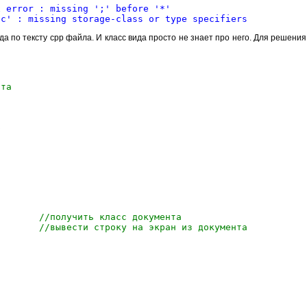
x error : missing ';' before '*'
oc' : missing storage-class or type specifiers
вида по тексту cpp файла. И класс вида просто не знает про него. Для реше
нта
р
Document();			
//получить класс документа
xtOut(10,10,tempDoc->GetDate());		
//вывести строку на экран из документа