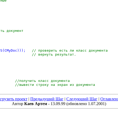
нные
р
ить документ
	ASSERT(m_pDocument->IsKindOf(RUNTIME_CLASS(CMyDoc)));	
// проверить есть ли класс документа
*)m_pDocument;				
// вернуть результат.
Document();			
//получить класс документа
xtOut(10,10,tempDoc->GetDate());		
//вывести строку на экран из документа
агрузить проект
|
Предыдущий Шаг
|
Следующий Шаг
|
Оглавлен
Автор
Каев Артем
- 13.09.99 (обновлено 1.07.2001)