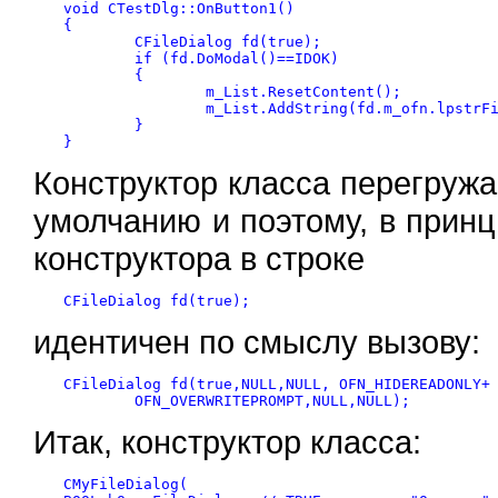
void CTestDlg::OnButton1() 

{

	CFileDialog fd(true);

	if (fd.DoModal()==IDOK) 

	{ 

		m_List.ResetContent();

		m_List.AddString(fd.m_ofn.lpstrFile);

	} 

Конструктор класса перегружа
умолчанию и поэтому, в принц
конструктора в строке
идентичен по смыслу вызову:
CFileDialog fd(true,NULL,NULL, OFN_HIDEREADONLY+

Итак, конструктор класса:
CMyFileDialog(
