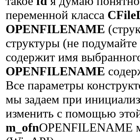
такое
fd
я думаю понятно
переменной класса
CFile
OPENFILENAME
(стру
структуры (не подумайте
содержит имя выбранного
OPENFILENAME
содерж
Все параметры конструкт
мы задаем при инициали
изменить с помощью это
m_ofn
OPENFILENAME мо