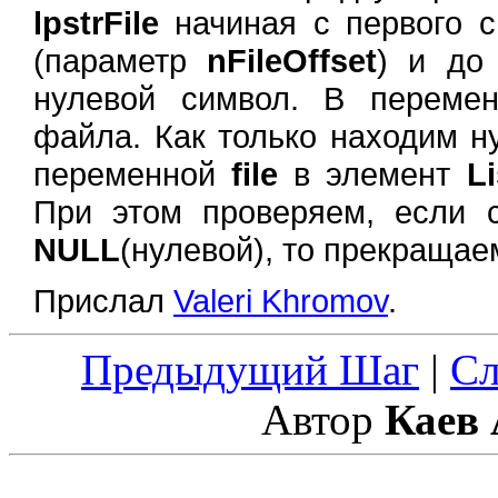
lpstrFile
начиная с первого 
(параметр
nFileOffset
) и до
нулевой символ. В перем
файла. Как только находим н
переменной
file
в элемент
L
При этом проверяем, если 
NULL
(нулевой), то прекращае
Прислал
Valeri Khromov
.
Предыдущий Шаг
|
С
Автор
Каев