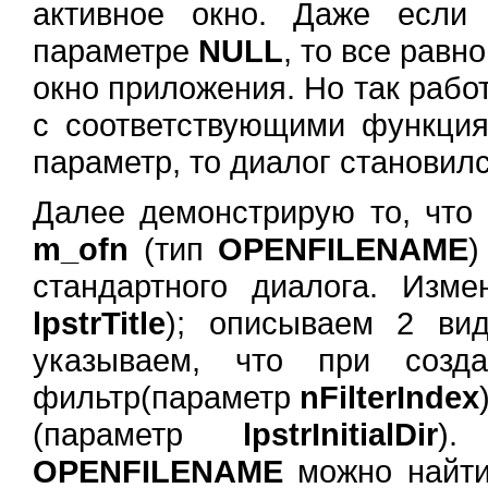
активное окно. Даже если
параметре
NULL
, то все равн
окно приложения. Но так рабо
с соответствующими функц
параметр, то диалог становил
Далее демонстрирую то, что
m_ofn
(тип
OPENFILENAME
)
стандартного диалога. Изме
lpstrTitle
); описываем 2 ви
указываем, что при созда
фильтр(параметр
nFilterIndex
(параметр
lpstrInitialDir
).
OPENFILENAME
можно найти