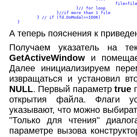
					file=file+qq;

			}// for loop

		}//if more than 1 file

	} // if (fd.DoModal==IDOK)

А теперь пояснения к приведе
Получаем указатель на т
GetActiveWindow
и помещае
Далее инициализируем пер
извращаться и установил вт
NULL
. Первый параметр
true
г
открытия файла. Флаги у
указывают, что можно выбират
"Только для чтения" диало
параметре вызова конструкто