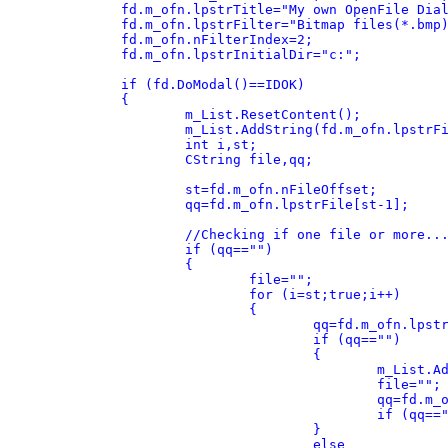
	fd.m_ofn.lpstrTitle="My own OpenFile Dialog";

	fd.m_ofn.lpstrFilter="Bitmap files(*.bmp)\0*.bmp\0All files(*.*)\0*.*\0\0";

	fd.m_ofn.nFilterIndex=2;

	fd.m_ofn.lpstrInitialDir="c:";

	if (fd.DoModal()==IDOK)

	{

		m_List.ResetContent();

		m_List.AddString(fd.m_ofn.lpstrFile);

		int i,st; 

		CString file,qq;

		st=fd.m_ofn.nFileOffset;

		qq=fd.m_ofn.lpstrFile[st-1];

		//Checking if one file or more...

		if (qq=="") 	

		{

			file="";

			for (i=st;true;i++)

			{

				qq=fd.m_ofn.lpstrFile[i];

				if (qq=="") 

				{

					m_List.AddString(file);		

					file="";

					qq=fd.m_ofn.lpstrFile[i+1];

					if (qq=="") break;

				}

				else	
