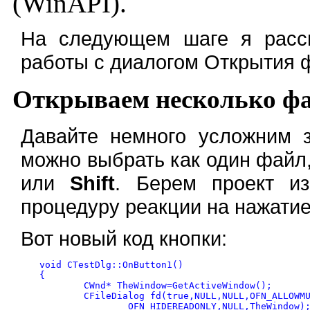
(WinAPI).
На следующем шаге я расс
работы с диалогом Открытия 
Открываем несколько ф
Давайте немного усложним з
можно выбрать как один файл,
или
Shift
. Берем проект и
процедуру реакции на нажатие 
Вот новый код кнопки:
void CTestDlg::OnButton1() 

{

	CWnd* TheWindow=GetActiveWindow();

	CFileDialog fd(true,NULL,NULL,OFN_ALLOWMULTISELECT+

		OFN_HIDEREADONLY,NULL,TheWindow);
