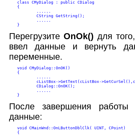
class CMyDialog : public CDialog

{

	......

	CString GetString();

	......

Перегрузите
OnOk()
для того,
ввел данные и вернуть да
переменные.
void CMyDialog::OnOK()

{

	......

	cListBox->GetText(cListBox->GetCurSel(),csListTextItem);

	CDialog::OnOK();

	......

}
После завершения работы 
данные:
void CMainWnd::OnLButtonDblClk( UINT, CPoint)

{
