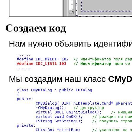
Создаем код
Нам нужно объявить идентифи
......

#define IDC_MYEDIT 102	
// Идентификатор поля ре
#define IDC_LIST1 103	
// Идентификатор поля со
Мы создадим наш класс
CMyD
class CMyDialog : public CDialog

{

public:

	~CMyDialog();	
// деструктор
	virtual BOOL OnInitDialog();	
// иници
	virtual void OnOK();	
// реакция на на
	CString GetString();	
// получить стро
private:

	CListBox *cListBox;	
// указатель на 