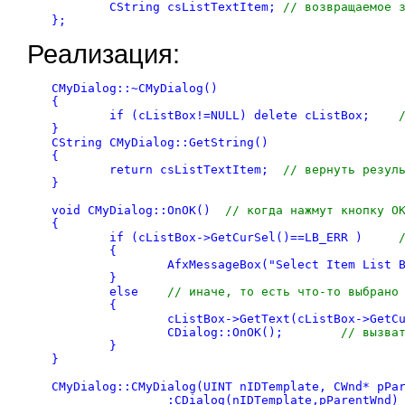
	CString csListTextItem;	
// возвращаемое 
};
Реализация:
CMyDialog::~CMyDialog()

{

	if (cListBox!=NULL) delete cListBox;	
}

CString CMyDialog::GetString()

{

	return csListTextItem;	
// вернуть резул
}

void CMyDialog::OnOK()	
// когда нажмут кнопку O
{

	if (cListBox->GetCurSel()==LB_ERR )	
	{

	}

	else	
// иначе, то есть что-то выбрано
	{

		cListBox->GetText(cListBox->GetC
		CDialog::OnOK();	
// вызва
	}

}

CMyDialog::CMyDialog(UINT nIDTemplate, CWnd* pPar
		:CDialog(nIDTemplate,pParentWnd)
