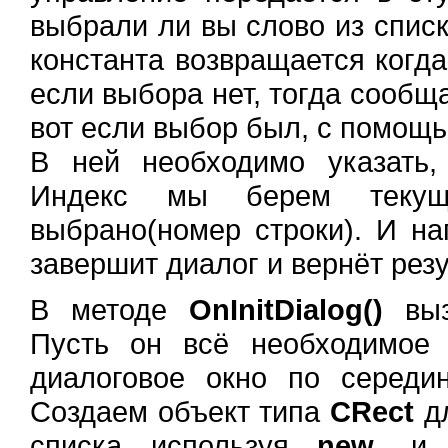
выбрали ли вы слово из спис
константа возвращается когда
если выбора нет, тогда сообща
вот если выбор был, с помощ
В ней необходимо указать,
Индекс мы берем тек
выбрано(номер строки). И н
завершит диалог и вернёт резу
В методе
OnInitDialog()
выз
Пусть он всё необходимое
диалоговое окно по середин
Создаем объект типа
CRect
дл
списка используя
new
, и 