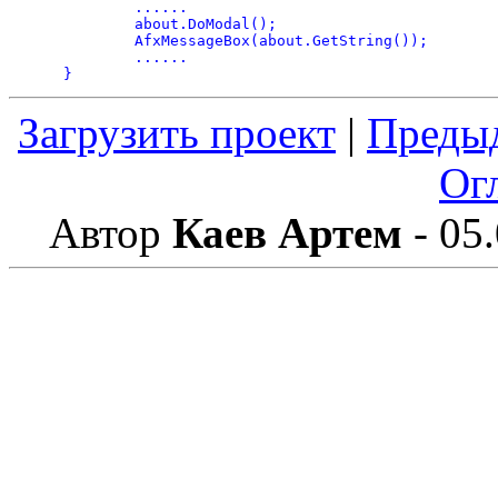
	......

	about.DoModal();

	AfxMessageBox(about.GetString());

	......

}
Загрузить проект
|
Преды
Ог
Автор
Каев Артем
- 05