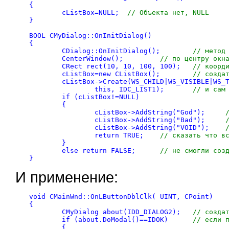
{

	cListBox=NULL;	
// Объекта нет, NULL
}

BOOL CMyDialog::OnInitDialog()

{

	CDialog::OnInitDialog();	
// метод
	CenterWindow();		
// по центру окн
	CRect rect(10, 10, 100, 100);	
// коорд
	cListBox=new CListBox();	
// созда
	cListBox->Create(WS_CHILD|WS_VISIBLE|WS_TABSTOP|LBS_NOTIFY|WS_VSCROLL|WS_BORDER,rect,

		this, IDC_LIST1);	
// и сам
	if (cListBox!=NULL)

	{

		cListBox->AddString("God");	
		cListBox->AddString("Bad");	
		cListBox->AddString("VOID");	
		return TRUE;	
// сказать что в
	}

	else return FALSE;	
// не смогли соз
}
И применение:
void CMainWnd::OnLButtonDblClk( UINT, CPoint)

{

	CMyDialog about(IDD_DIALOG2);	
// созда
	if (about.DoModal()==IDOK)	
// если 
	{
