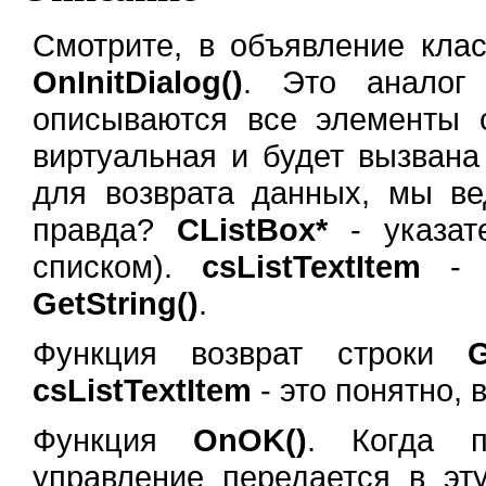
Смотрите, в объявление кла
OnInitDialog()
. Это анало
описываются все элементы 
виртуальная и будет вызван
для возврата данных, мы ве
правда?
CListBox*
- указат
списком).
csListTextItem
- c
GetString()
.
Функция возврат строки
G
csListTextItem
- это понятно, 
Функция
OnOK()
. Когда п
управление передается в эт