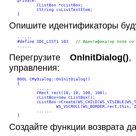
private:

	CListBox *cListBox;

	CString csListTextItem;

}
Опишите идентификаторы буд
......

#define IDC_LIST1 103	
// Идентификатор поля со
......
Перегрузите
OnInitDialog()
,
управления:
BOOL CMyDialog::OnInitDialog()

{

	......

	CRect rect(10, 10, 100, 100);

	cListBox=new CListBox();

	cListBox->Create(WS_CHILD|WS_VISIBLE|WS_TABSTOP|LBS_NOTIFY|

		WS_VSCROLL|WS_BORDER,rect,this, IDC_LIST1);

	......

Создайте функции возврата д