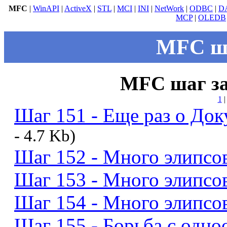
MFC
|
WinAPI
|
ActiveX
|
STL
|
MCI
|
INI
|
NetWork
|
ODBC
|
D
MCP
|
OLEDB
MFC ша
MFC шаг з
1
Шаг 151 - Еще раз о Док
- 4.7 Kb)
Шаг 152 - Много элипсов
Шаг 153 - Много элипсов
Шаг 154 - Много элипсов
Шаг 155 - Борьба с одноо