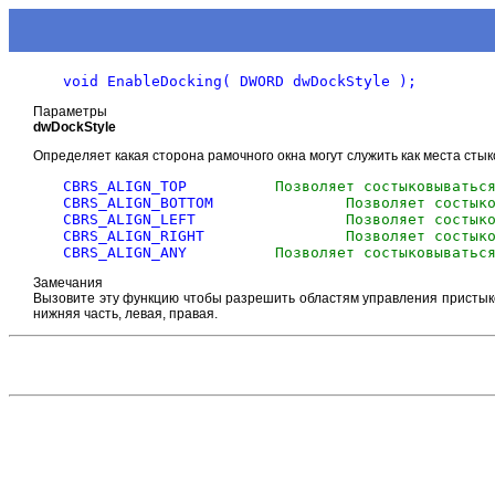
Параметры
dwDockStyle
Определяет какая сторона рамочного окна могут служить как места сты
CBRS_ALIGN_TOP 		
Позволяет состыковыватьс
CBRS_ALIGN_BOTTOM 		
Позволяет состык
CBRS_ALIGN_LEFT 		
Позволяет состык
CBRS_ALIGN_RIGHT 		
Позволяет состык
CBRS_ALIGN_ANY 		
Позволяет состыковыватьс
Замечания
Вызовите эту функцию чтобы разрешить областям управления пристыков
нижняя часть, левая, правая.