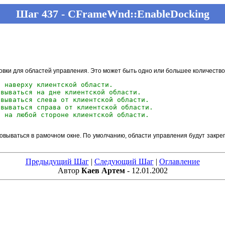
Шаг 437 - CFrameWnd::EnableDocking
ковки для областей управления. Это может быть одно или большее количеств
я наверху клиентской области.
овываться на дне клиентской области.
овываться слева от клиентской области.
овываться справа от клиентской области.
я на любой стороне клиентской области.
ываться в рамочном окне. По умолчанию, области управления будут закреп
Предыдущий Шаг
|
Следующий Шаг
|
Оглавление
Автор
Каев Артем
- 12.01.2002