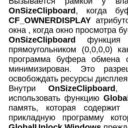
Вызывается рамкой у вл
OnSizeClipboard
, когда бу
CF_OWNERDISPLAY
атрибуто
окна , когда окно просмотра 
OnSizeClipboard
функция ч
прямоугольником (0,0,0,0) к
программа буфера обмена 
минимизирован. Это разр
освобождать ресурсы дисплея
Внутри
OnSizeClipboard
, 
использовать функцию
Globa
память, которая содержит
прикладную программу кот
GlobalUnlock Windows
прежде