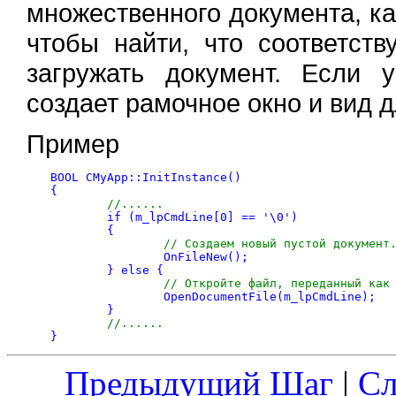
множественного документа, к
чтобы найти, что соответст
загружать документ. Если 
создает рамочное окно и вид 
Пример
BOOL CMyApp::InitInstance()

{

//......
	if (m_lpCmdLine[0] == '\0')

	{

// Создаем новый пустой документ
		OnFileNew();

	} else {

// Откройте файл, переданный как
		OpenDocumentFile(m_lpCmdLine);

	}

//......
Предыдущий Шаг
|
С