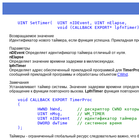
UINT SetTimer(  UINT nIDEvent, UINT nElapse, 

Возвращаемое значение
Идентификатор нового таймера, если функция успешна. Прикладная пр
Параметры
nDEvent
Определяет идентификатор таймера отличный от нуля.
nElapse
Определяет значение времени задержки в миллисекундах.
lpfnTimer
Определяет адрес обеспеченный прикладной программой для
TimerPr
сообщений прикладной программы и обработаны объектом
CWnd
.
Замечания
Устанавливает таймер системы. Значение задержки времени определе
обращение к функции повторного вызова.
LpfnTimer
функция повторног
void CALLBACK EXPORT TimerProc

(

	HWND hWnd,	
// дескриптор CWND котор
	UINT nMsg,	
// WM_TIMER
	UINT nIDEvent	
// идентификатор таймера
	DWORD dwTime	
// системное время
Таймеры - ограниченный глобальный ресурс следовательно важно, что