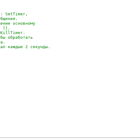
: SetTimer,

бщения. 

ение основному 

 (). 

KillTimer. 

бы обработать 

а. 

нал каждые 2 секунды.