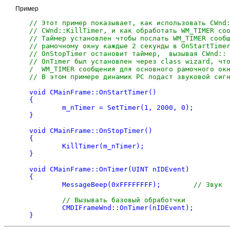
Пример
// Этот пример показывает, как использовать CWnd:
// CWnd::KillTimer, и как обработать WM_TIMER соо
// Таймер установлен чтобы послать WM_TIMER сообщ
// рамочному окну каждые 2 секунды в OnStartTimer
// OnStopTimer остановит таймер,  вызывая CWnd:: 
// OnTimer был установлен через class wizard, что
/  WM_TIMER сообщения для основного рамочного окн
// В этом примере динамик PC подаст звуковой сиг
void CMainFrame::OnStartTimer() 

{

	m_nTimer = SetTimer(1, 2000, 0);

}

void CMainFrame::OnStopTimer() 

{

	KillTimer(m_nTimer);   

}

void CMainFrame::OnTimer(UINT nIDEvent) 

{

	MessageBeep(0xFFFFFFFF);	
// Звук
// Вызывать базовый обработчки
	CMDIFrameWnd::OnTimer(nIDEvent);
