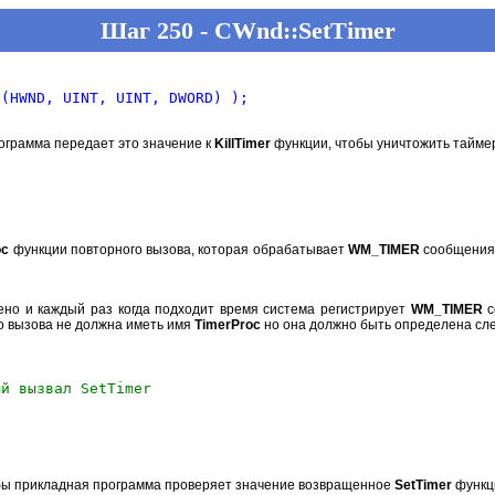
Шаг 250 - CWnd::SetTimer
ограмма передает это значение к
KillTimer
функции, чтобы уничтожить таймер
oc
функции повторного вызова, которая обрабатывает
WM_TIMER
сообщения.
но и каждый раз когда подходит время система регистрирует
WM_TIMER
с
о вызова не должна иметь имя
TimerProc
но она должно быть определена сл
ый вызвал SetTimer
 бы прикладная программа проверяет значение возвращенное
SetTimer
функци