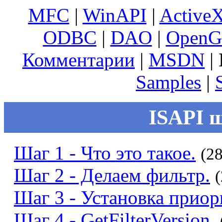
MFC
|
WinAPI
|
Active
ODBC
|
DAO
|
OpenG
Комментарии
|
MSDN
|
Samples
|
ISAPI ш
Шаг 1 - Что это такое.
(28
Шаг 2 - Делаем фильтр.
(
Шаг 3 - Установка приор
Шаг 4 - GetFilterVersion.