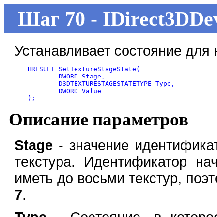
Шаг 70 - IDirect3DDev
Устанавливает состояние для 
HRESULT SetTextureStageState(

	DWORD Stage,

	D3DTEXTURESTAGESTATETYPE Type,

	DWORD Value

);
Описание параметров
Stage
- значение идентификат
текстура. Идентификатор на
иметь до восьми текстур, поэ
7
.
Type
- Состояние, в которое