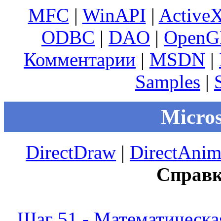
MFC
|
WinAPI
|
Active
ODBC
|
DAO
|
OpenG
Комментарии
|
MSDN
|
Samples
|
Micros
DirectDraw
|
DirectAnim
Справк
Шаг 51 - Математическа