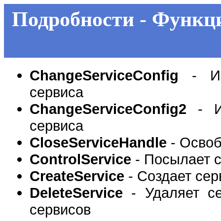
Подробности - Функци
ChangeServiceConfig
- Из
сервиса
ChangeServiceConfig2
- Из
сервиса
CloseServiceHandle
- Освоб
ControlService
- Посылает 
CreateService
- Создает сер
DeleteService
- Удаляет се
сервисов