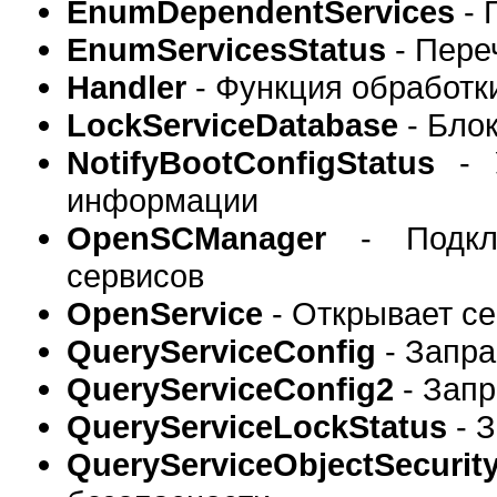
EnumDependentServices
- 
EnumServicesStatus
- Пере
Handler
- Функция обработк
LockServiceDatabase
- Бло
NotifyBootConfigStatus
- У
информации
OpenSCManager
- Подклю
сервисов
OpenService
- Открывает с
QueryServiceConfig
- Запр
QueryServiceConfig2
- Зап
QueryServiceLockStatus
- З
QueryServiceObjectSecurit