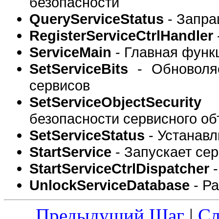
безопасности
QueryServiceStatus
- Запра
RegisterServiceCtrlHandler
ServiceMain
- Главная функ
SetServiceBits
- Обноволяе
сервисов
SetServiceObjectSecurity
-
безопасности сервисного об
SetServiceStatus
- Устанавл
StartService
- Запускает се
StartServiceCtrlDispatcher
-
UnlockServiceDatabase
- Р
Предыдущий Шаг
|
С