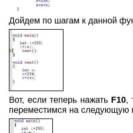
	x=234;

	x=x+x;

Дойдем по шагам к данной фун
Вот, если теперь нажать
F10
,
переместимся на следующую 