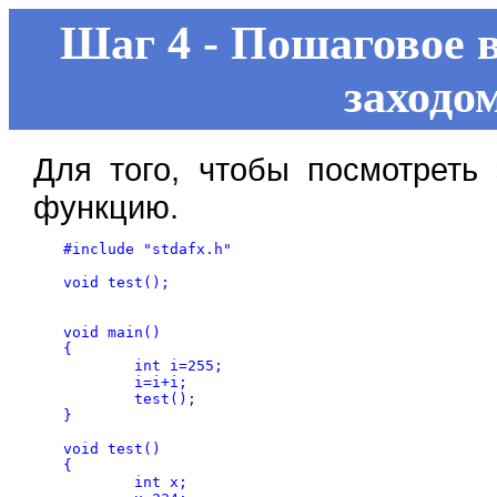
Шаг 4 - Пошаговое 
заходо
Для того, чтобы посмотреть
функцию.
#include "stdafx.h"

void test();

void main()

{

	int i=255;

	i=i+i;

	test();

}

void test()

{

	int x;
