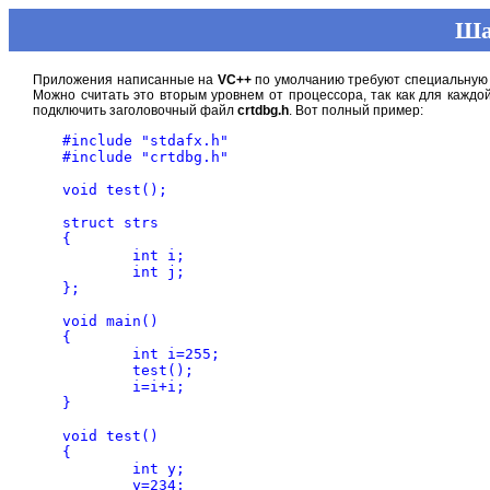
Ша
Приложения написанные на
VC++
по умолчанию требуют специальную
Можно считать это вторым уровнем от процессора, так как для каж
подключить заголовочный файл
crtdbg.h
. Вот полный пример:
#include "stdafx.h"

#include "crtdbg.h"

void test();

struct strs

{

	int i;

	int j;

};

void main()

{

	int i=255;

	test();

	i=i+i;

}

void test()

{

	int y;

	y=234;
