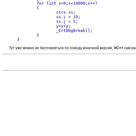
	for (int x=0;x<10000;x++)

	{

		strs ss;

		ss.i = 10;

		ss.j = 5;

		y=y+y;

		_CrtDbgBreak();

	}

Тут уже можно не беспокоиться по поводу конечной версии,
VC++
сам ра