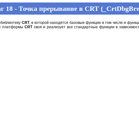
г 18 - Точка прерывание в CRT (_CrtDbgBre
 библиотеку
CRT
, в которой находятся базовые функции в том числе и функ
дой платформы
CRT
своя и реализует все стандартные функции в зависимост