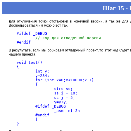
Шаг 15 -
Для отключения точки отстановки в конечной версии, а так же для
Воспользоваться им можно вот так.
#ifdef _DEBUG

// код для отладочной версии
В результате, если мы собираем отладочный проект, то этот код будет 
нашего проекта.
void test()

{

	int y;

	y=234;

	for (int x=0;x<10000;x++)

	{

		strs ss;

		ss.i = 10;

		ss.j = 5;

		y=y+y;

	#ifdef _DEBUG

		_asm int 3h

	#endif

	}
