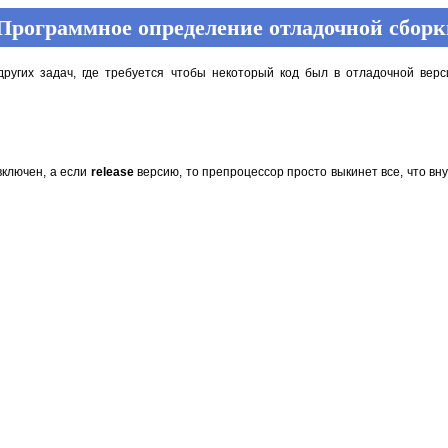
 Программное определение отладочной сборк
 других задач, где требуется чтобы некоторый код был в отладочной ве
включен, а если
release
версию, то препроцессор просто выкинет все, что вн