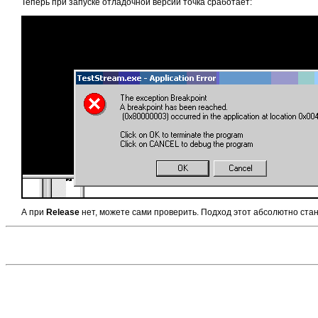
Теперь при запуске отладочной версии точка сработает:
А при
Release
нет, можете сами проверить. Подход этот абсолютно ста