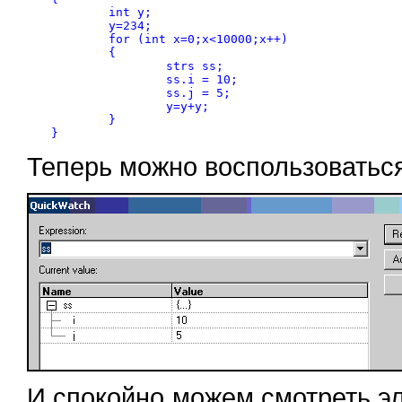
	int y;

	y=234;

	for (int x=0;x<10000;x++)

	{

		strs ss;

		ss.i = 10;

		ss.j = 5;

		y=y+y;

	}

Теперь можно воспользоватьс
И спокойно можем смотреть э