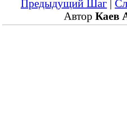
Предыдущий Шаг
|
С
Автор
Каев 