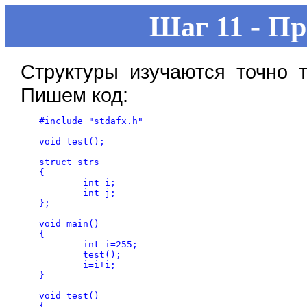
Шаг 11 - П
Структуры изучаются точно 
Пишем код:
#include "stdafx.h"

void test();

struct strs

{

	int i;

	int j;

};

void main()

{

	int i=255;

	test();

	i=i+i;

}

void test()

{
