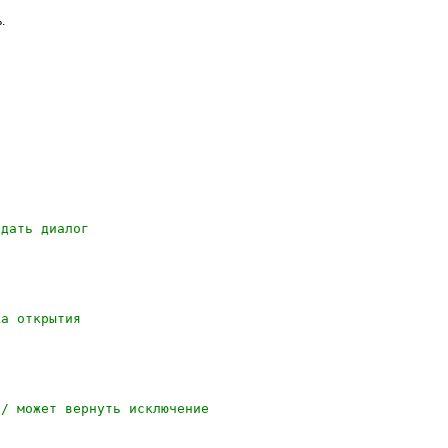
.
здать диалог
ка открытия
// может вернуть исключение