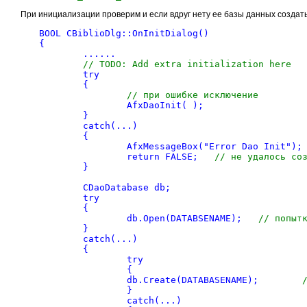
При инициализации проверим и если вдруг нету ее базы данных создать
BOOL CBiblioDlg::OnInitDialog()

{

	......

// TODO: Add extra initialization here
	try

	{

// при ошибке исключение
		AfxDaoInit( );

	}

	catch(...)

	{

		AfxMessageBox("Error Dao Init");

		return FALSE;	
// не удалось со
	}

	CDaoDatabase db;

	try

	{

		db.Open(DATABSENAME);	
// попыт
	}

	catch(...)

	{

		try

		{

		db.Create(DATABASENAME);	
		}

		catch(...)
