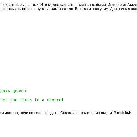
о создать базу данных. Это можно сделать двумя способами. Используя
Acce
 то создать его и не пугать пользователя. Вот так и поступим. Для начала з
здать диалог
 set the focus to a control
ы данных, если нет его - создать. Сначала определение имени. В
stdafx.h
.