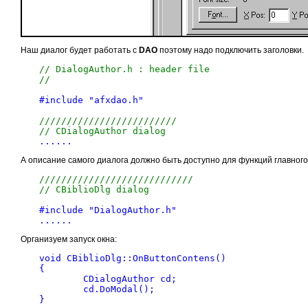
Наш диалог будет работать с
DAO
поэтому надо подключить заголовки.
// DialogAuthor.h : header file

//
#include "afxdao.h"

/////////////////////////

// CDialogAuthor dialog
А описание самого диалога должно быть доступно для функций главног
////////////////////////////

// CBiblioDlg dialog
#include "DialogAuthor.h"

Организуем запуск окна:
void CBiblioDlg::OnButtonContens() 

{

	CDialogAuthor cd;

	cd.DoModal(); 
