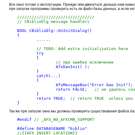
Все окно готово к эксплутации. Прежде чем двинуться дальше нам нужн
при запуске программы проверить есть ли файл базы данных, а если нет,
////////////////////////////////

// CBiblioDlg message handlers
BOOL CBiblioDlg::OnInitDialog()

{

	......

// TODO: Add extra initialization here
	try

	{

// при ошибке исключение
		AfxDaoInit( );

	}

	catch(...)

	{

		AfxMessageBox("Error Dao Init");

		return FALSE;	
// не удалось со
	}

	return TRUE;  
// return TRUE  unless you
Так же при запуске окна мы должны проверить существования файла баз
#endif 
// _AFX_NO_AFXCMN_SUPPORT
//{{AFX_INSERT_LOCATION}}