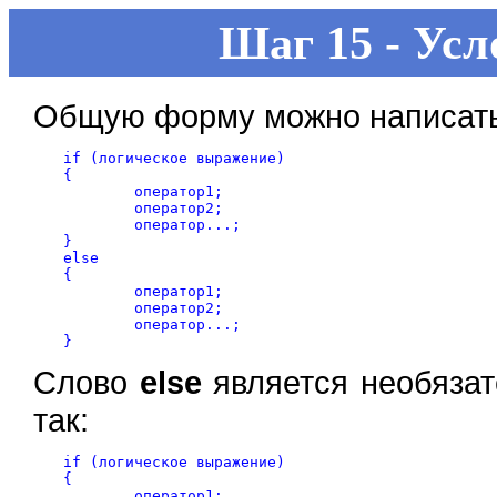
Шаг 15 - Усл
Общую форму можно написать
if (логическое выражение) 

{

	оператор1; 

	оператор2;

	оператор...;

}

else 

{

	оператор1; 

	оператор2;

	оператор...;

Слово
else
является необяза
так:
if (логическое выражение) 

{

	оператор1; 
