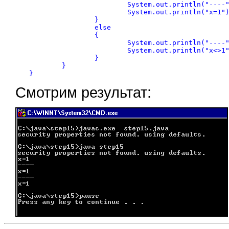
			System.out.println("----");

			System.out.println("x=1");

		}

		else

		{

			System.out.println("----");

			System.out.println("x<>1");

		}

	}

Смотрим результат: