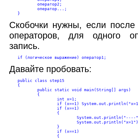
	оператор2;

	оператор...;

Скобочки нужны, если посл
операторов, для одного о
запись.
Давайте пробовать:
public class step15

{

	public static void main(String[] args)

	{

		int x=1;

		if (x==1) System.out.println("x=1");

		if (x==1)

		{

			System.out.println("----");

			System.out.println("x=1");

		}

		if (x==1)

		{
