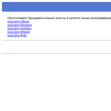
Обеспечивает фундаментальные классы в проекте языка программиро
java.lang.Object
java.lang.Boolean
java.lang.Number
java.lang.Integer
java.lang.Byte