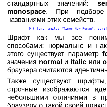
стандартных значений:
se
monospace
. При подборе 
названиями этих семейств.
Шрифт как мы все поним
способами: нормально и нак
этого существует параметр
f
значения
normal
и
italic
или
o
браузера считаются идентичн
Также существуют шрифты
строчные изображаются ид
небольшими отличиями в пр
браузеру о такой своей прихо