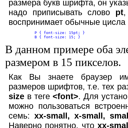
размера букв шрифта, он указы
надо приписывать слово
pt
,
воспринимает обычные цисла 
	P { font-size: 15pt; }

В данном примере оба эл
размером в 15 пикселов.
Как Вы знаете браузер им
размеров шрифтов, т.е. тех р
size
в теге
<font>
. Для устан
можно пользоваться встроен
семь:
xx-small, x-small, smal
Наверно понятно, что
xx-smal