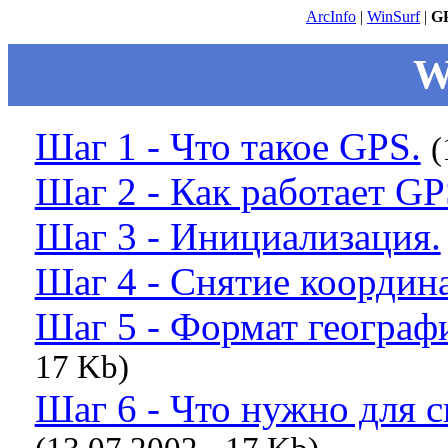
ArcInfo
|
WinSurf
|
G
W
Шаг 1 - Что такое GPS.
(
Шаг 2 - Как работает GP
Шаг 3 - Инициализация.
Шаг 4 - Снятие координа
Шаг 5 - Формат географ
17 Kb)
Шаг 6 - Что нужно для с