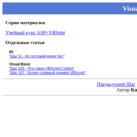
Visua
Серии материалов
Учебный курс ASP+VBSript
Отдельные статьи
IIS
"Шаг 11 - Из гостевой книги Чат"
Visual Basic
"Шаг 105 - Что такое VBScript Control"
"Шаг 107 - Более сложный пример VBScript"
Предыдущий Шаг
Автор
Ка