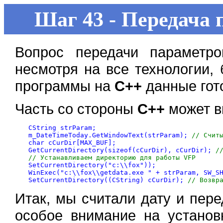
Шаг 43 - Передача
Вопрос передачи параметр
несмотря на все технологии, 
программы на
С++
данные гот
Часть со стороны
С++
может в
CString strParam;

m_DateTimeToday.GetWindowText(strParam); 
// Счит
char cCurDir[MAX_BUF];

GetCurrentDirectory(sizeof(cCurDir), cCurDir); 
/
// Устанавливаем директорию для работы VFP

SetCurrentDirectory("c:\\fox"));

WinExec("c:\\fox\\getdata.exe " + strParam, SW_SH
SetCurrentDirectory((CString) cCurDir); 
// Возвр
Итак, мы считали дату и пер
особое внимание на установ