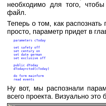
необходимо для того, чтоб
файл.
Теперь о том, как распознать
просто, параметр придет в гл
parameters cToday

set safety off

set century on

set date german

set exclusive off

public dToday

dToday=ctod(cToday)

do form mainform

Ну вот, мы распознали пара
всего проекта. Визуально это 