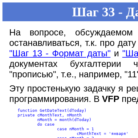
Шаг 33 - Д
На вопросе, обсуждаемом
останавливаться, т.к. про дат
"Шаг 13 - Формат даты"
и
"Ша
документах бухгалтерии 
"прописью", т.е., например, "11
Эту простенькую задачку я ре
программирования. В
VFP
пред
function GetDateText(dToday)

private cMonthText, nMonth

	nMonth = month(dToday)

	do case

		case nMonth = 1

			cMonthText = 'января'
