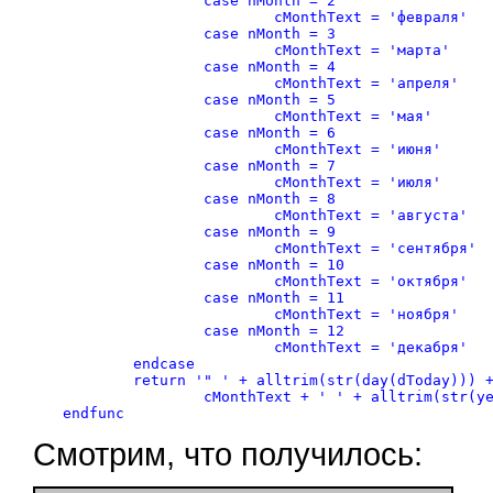
		case nMonth = 2

			cMonthText = 'февраля'

		case nMonth = 3

			cMonthText = 'марта'

		case nMonth = 4

			cMonthText = 'апреля'

		case nMonth = 5

			cMonthText = 'мая'

		case nMonth = 6

			cMonthText = 'июня'

		case nMonth = 7

			cMonthText = 'июля'

		case nMonth = 8

			cMonthText = 'августа'

		case nMonth = 9

			cMonthText = 'сентября'

		case nMonth = 10

			cMonthText = 'октября'

		case nMonth = 11

			cMonthText = 'ноября'

		case nMonth = 12

			cMonthText = 'декабря'

	endcase

	return '" ' + alltrim(str(day(dToday))) + ' "' +;

		cMonthText + ' ' + alltrim(str(year(dToday))) + 'a.'

Смотрим, что получилось: