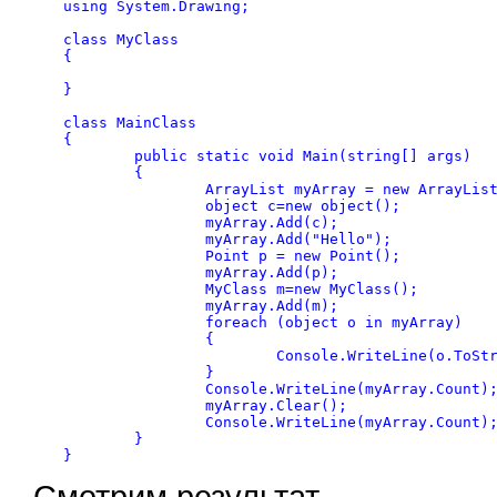
using System.Drawing;

class MyClass

{

}

class MainClass

{

	public static void Main(string[] args)

	{

		ArrayList myArray = new ArrayList();

		object c=new object();

		myArray.Add(c);

		myArray.Add("Hello");

		Point p = new Point();

		myArray.Add(p);

		MyClass m=new MyClass();

		myArray.Add(m);

		foreach (object o in myArray)

		{

			Console.WriteLine(o.ToString()); 

		}

		Console.WriteLine(myArray.Count);

		myArray.Clear();

		Console.WriteLine(myArray.Count);

	}

Смотрим результат.