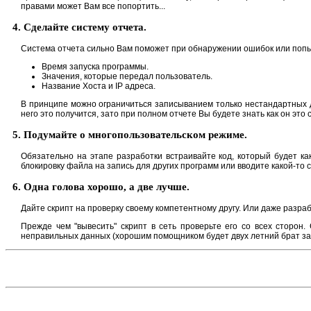
правами может Вам все попортить...
4. Сделайте систему отчета.
Система отчета сильно Вам поможет при обнаружении ошибок или попыт
Время запуска программы.
Значения, которые передал пользователь.
Название Хоста и IP адреса.
В принципе можно ограничиться записыванием только нестандартных де
него это получится, зато при полном отчете Вы будете знать как он это 
5. Подумайте о многопользовательском режиме.
Обязательно на этапе разработки встраивайте код, который будет ка
блокировку файла на запись для других программ или вводите какой-то 
6. Одна голова хорошо, а две лучше.
Дайте скрипт на проверку своему компетентному другу. Или даже разра
Прежде чем "вывесить" скрипт в сеть проверьте его со всех сторон
неправильных данных (хорошим помощником будет двух летний брат за