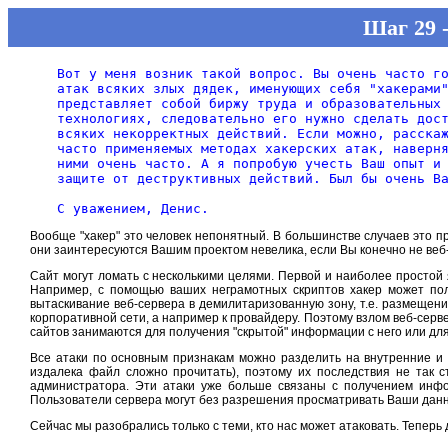
Шаг 29 
Вот у меня возник такой вопрос. Вы очень часто го
атак всяких злых дядек, именующих себя "хакерами"
представляет собой биржу труда и образовательных 
технологиях, следовательно его нужно сделать дост
всяких некорректных действий. Если можно, расскаж
часто применяемых методах хакерских атак, наверня
ними очень часто. А я попробую учесть Ваш опыт и 
защите от деструктивных действий. Был бы очень Ва
Вообще "хакер" это человек непонятный. В большинстве случаев это пр
они заинтересуются Вашим проектом невелика, если Вы конечно не ве
Сайт могут ломать с несколькими целями. Первой и наиболее простой 
Например, с помощью ваших неграмотных скриптов хакер может пол
вытаскивание веб-сервера в демилитаризованную зону, т.е. размещени
корпоративной сети, а например к провайдеру. Поэтому взлом веб-серве
сайтов занимаются для получения "скрытой" информации с него или для
Все атаки по основным признакам можно разделить на внутренние и
издалека файл сложно прочитать), поэтому их последствия не так с
администратора. Эти атаки уже больше связаны с получением инфор
Пользователи сервера могут без разрешения просматривать Ваши данны
Сейчас мы разобрались только с теми, кто нас может атаковать. Теперь