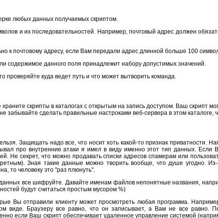
верке любых данных получаемых скриптом.
волов и их последовательностей. Например, почтовый адрес должен обяза
о к почтовому адресу, если Вам передали адрес длинной больше 100 символов
о ли содержимое данного поля принадлежит набору допустимых значений.
о проверяйте куда ведет путь и что может вытворить команда.
е храните скрипты в каталогах с открытым на запись доступом. Ваш скрипт м
 не забывайте сделать правильные настроками веб-сервера в этом каталоге, 
льзя. Защищать надо все, что носит хоть какой-то признак приватности. Н
казывал про внутренние атаки я имел в виду именно этот тип данных. Если
ей. Не секрет, что можно продавать списки адресов спамерам или пользова
ретным). Зная такие данные можно творить вообще, что душе угодно. Из-
, то человеку это "раз плюнуть".
ы данных все шифруйте. Давайте именам файлов непонятные названия, напр
ностей будут считаться простым мусором %)
орые Вы отправили клиенту может просмотреть любая программа. Например,
ом виде. Браузеру все равно, что он записывает, а Вам не все равно. 
обенно если Ваш скрипт обеспечивает удаленное управление системой (наприм