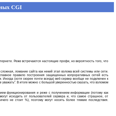
нных CGI
нтернете. Реже встречаются настоящие профи, но вероятность того, что
сложная, ломание сайта как некий этап взлома всей системы или сети.
 главное правило построения защищенных копроративных сетей есть
 Иногда (хотя скорее почти всегда) веб-сервер вообще не подключен к
е уважать". В итоге можно с большой уверенностью сказать, что взломом
нием функционирования и реже с получением информации (потому как
могут исходить от пользователей сервера и, что самое страшное, от
чего не стоит %), поэтому могут носить более тяжкие последствия.