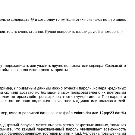
тельно содержать
@
и хоть одну точку. Если этих признаков нет, то адрес
, то это очень странно. Лучше попросить ввести другой и покороче :)
огут перезаписать или удалить другие пользователи сервера. Создавайте
чтобы сервер мог использовать скрипты.
апример, к приватным данным можно отнести пароли, номера кредитных
 Вы скопили достаточно большой список пользователей с их почтовыми
телям, которые любят регистрироваться от чужого имени. Про пароли и
за этого не надо надеяться на честность админа или пользователей.
имер, вместо
password.dat
назовите файл
colors.dat
или
12pqe23.dat
%)
 дырявый браузер может вызвать утечку секретных данных, таких как
Помните, что каждый перехваченный пароль увеличивает возможность
ер, банерообменником, гостевой книгой и т.д.). Человек с повышенными