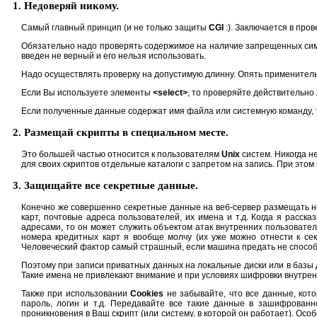
1. Недоверяй никому.
Самый главный принцип (и не только защиты
CGI
:). Заключается в про
Обязательно надо проверять содержимое на наличие запрещенных сим
введен не верный и его нельзя использовать.
Надо осуществлять проверку на допустимую длинну. Опять применительн
Если Вы используете элементы
<select>
, то проверяйте действительн
Если полученные данные содержат имя файла или системную команду, т
2. Размещай скрипты в специальном месте.
Это большей частью относится к пользователям
Unix
систем. Никогда н
для своих скриптов отдельные каталоги с запретом на запись. При этом
3. Защищайте все секретные данные.
Конечно же совершенно секретные данные на веб-сервер размещать не
карт, почтовые адреса пользователей, их имена и т.д. Когда я расс
адресами, то он может служить объектом атак внутренних пользовател
номера кредитных карт я вообще молчу (их уже можно отнести к сек
Человеческий фактор самый страшный, если машина предать не способна
Поэтому при записи приватных данных на локальные диски или в баз
Такие имена не привлекают внимание и при условиях шифровки внутрен
Также при использовании
Cookies
не забывайте, что все данные, кот
пароль, логин и т.д. Передавайте все такие данные в зашифрованн
проникновения в Ваш скрипт (или систему, в которой он работает). Ос