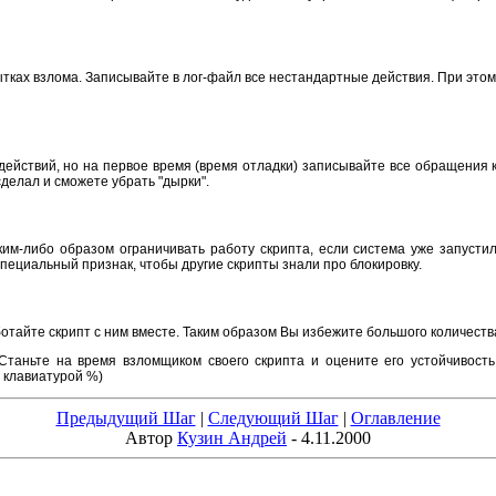
ках взлома. Записывайте в лог-файл все нестандартные действия. При этом
йствий, но на первое время (время отладки) записывайте все обращения к с
сделал и сможете убрать "дырки".
ким-либо образом ограничивать работу скрипта, если система уже запуст
специальный признак, чтобы другие скрипты знали про блокировку.
ботайте скрипт с ним вместе. Таким образом Вы избежите большого количеств
. Станьте на время взломщиком своего скрипта и оцените его устойчивост
 клавиатурой %)
Предыдущий Шаг
|
Следующий Шаг
|
Оглавление
Автор
Кузин Андрей
- 4.11.2000