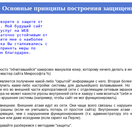
- Основные принципы построения защище
ворите о защите от

. Мой будущий сайт

услуг на WEB

аточно устойчивым от

ите мне о наиболее

ка Вы сталкивались с

принять меры по

м благодарен.

осто "обчитавшийся" хакерских мануалов юзер, которому нечего делать в и
б-мастер сайта Микрософта %)
является получение какой-либо "скрытой" информации с него. Вторая более 
учить какие-либо настройки системы для дальнейшего взламывания. Но
е его во внешней части корпоративной сети с отделяющим сетевым экраном.
ра не может нанести угрозы внутренней сети и хакеру с ним возиться "себя н
 крушения системы (например, чтобы сайт не мог функционировать).
 внешние. Внешние атаки идут из сети. Они чаще всего связаны с наруше
трашны (если не учитывать потерь от простоя сайта). Внутренние атаки 
мации, чем с нарушением функционирования (т.к. администратору это ни
е или даже исходники (если скрипт на Перле).
 давайте разберемся с методами "защиты".