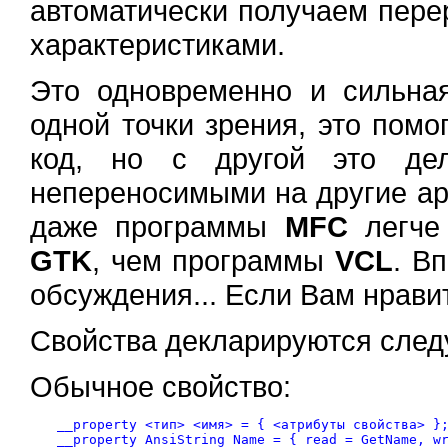
автоматически получаем пере
характеристиками.
Это одновременно и сильна
одной точки зрения, это помо
код, но с другой это д
непереносимыми на другие арх
даже программы
MFC
легче 
GTK
, чем программы
VCL
. В
обсуждения... Если Вам нрав
Свойства декларируются сле
Обычное свойство:
__property <тип> <имя> = { <атрибуты свойства> };