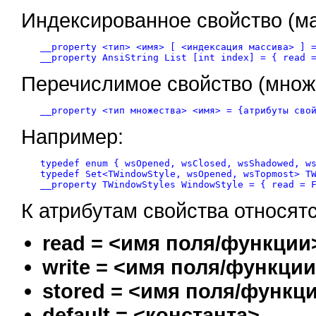
Индексированное свойство (ма
__property <тип> <имя> [ <индексация массива> ] =
Перечислимое свойство (множ
Например:
typedef enum { wsOpened, wsClosed, wsShadowed, ws
typedef Set<TWindowStyle, wsOpened, wsTopmost> TW
К атрибутам свойства относят
read = <имя поля/функции
write = <имя поля/функци
stored = <имя поля/функц
default = <константа>