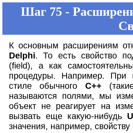
Шаг 75 - Расширени
Св
К основным расширениям отн
Delphi
. То есть свойство п
(field), а как самостоятел
процедуры. Например. При 
стиле обычного
C++
(таки
называются полями, мы изм
объект не реагирует на изм
вызвать еще какую-нибудь
U
значения, например, свойству