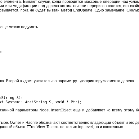
 элемента. Бывают случаи, когда проводятся массовые операции над узлам
нии или модификации нод дерево автоматически перерисовывается, его свойс
совывается, пока не будет вызван метод EndUpdate. Одно замечание. Сколь
 еще можно подумать...
e.
а. Второй выдает указатель по параметру - дескриптору элемента дерева.
String S);
st
System:: AnsiString S,
void
* Ptr);
казанной параметром Node. InsertObject еще и добавляет ко всему этому б
четыре. Owner и Hadnle обозначают соответственно владеющий объект и его де
анный объект TTreeView. То есть не только top-level, но и вложенных.