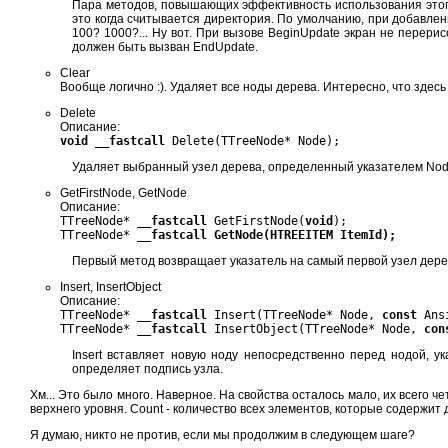
Пара методов, повышающих эффективность использования этого
это когда считывается директория. По умолчанию, при добавле
100? 1000?... Ну вот. При вызове BeginUpdate экран не перери
должен быть вызван EndUpdate.
Clear
Вообще логично :). Удаляет все ноды дерева. Интересно, что здесь
Delete
Описание:
void __fastcall
Delete(TTreeNode* Node);
Удаляет выбранный узел дерева, определенный указателем Nod
GetFirstNode, GetNode
Описание:
TTreeNode*
__fastcall
GetFirstNode(
void
);
TTreeNode*
__fastcall GetNode(HTREEITEM ItemId);
Первый метод возвращает указатель на самый первой узел дерев
Insert, InsertObject
Описание:
TTreeNode*
__fastcall
Insert(TTreeNode* Node,
const
Ansi
TTreeNode*
__fastcall
InsertObject(TTreeNode* Node,
con
Insert вставляет новую ноду непосредственно перед нодой, у
определяет подпись узла.
Хм... Это было много. Наверное. На свойства осталось мало, их всего 
верхнего уровня. Count - количество всех элементов, которые содержит д
Я думаю, никто не против, если мы продолжим в следующем шаге?