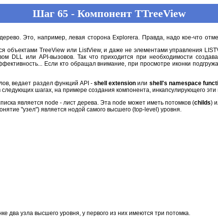
Шаг 65 - Компонент TTreeView
ерево. Это, например, левая сторона Explorera. Правда, надо кое-что отм
ся объектами TreeView или ListView, и даже не элементами управления LIS
вом DLL или API-вызовов. Так что приходится при необходимости создав
фективность... Если кто обращал внимание, при просмотре иконки подгруж
ов, ведает раздел функций API -
shell extension
или
shell's namespace funct
, в следующих шагах, на примере создания компонента, инкапсулирующего эти
писка является node - лист дерева. Эта node может иметь потомков (
childs
) 
онятие "узел") является нодой самого высшего (top-level) уровня.
нке два узла высшего уровня, у первого из них имеются три потомка.