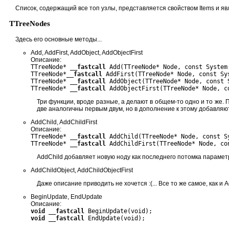
Список, содержащий все топ узлы, представляется свойством Items и я
TTreeNodes
Здесь его основные методы...
Add, AddFirst, AddObject, AddObjectFirst
Описание:
TTreeNode*
__fastcall
Add(TTreeNode* Node, const System
TTreeNode*
__fastcall
AddFirst(TTreeNode* Node, const Sy
TTreeNode*
__fastcall
AddObject(TTreeNode* Node, const 
TTreeNode*
__fastcall
AddObjectFirst(TTreeNode* Node, c
Три функции, вроде разные, а делают в общем-то одно и то же.
две аналогичны первым двум, но в дополнение к этому добавляют
AddChild, AddChildFirst
Описание:
TTreeNode*
__fastcall
AddChild(TTreeNode* Node, const S
TTreeNode*
__fastcall
AddChildFirst(TTreeNode* Node, co
AddChild добавляет новую ноду как последнего потомка параметра 
AddChildObject, AddChildObjectFirst
Даже описание приводить не хочется :(... Все то же самое, как и A
BeginUpdate, EndUpdate
Описание:
void __fastcall
BeginUpdate(void);
void __fastcall
EndUpdate(void);