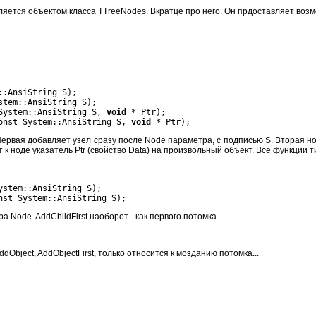
вляется объектом класса TTreeNodes. Вкратце про него. Он прдоставляет воз
::AnsiString S);
stem::AnsiString S);
System::AnsiString S,
void
* Ptr);
onst System::AnsiString S,
void
* Ptr);
 Первая добавляет узел сразу после Node параметра, с подписью S. Вторая н
 к ноде указатель Ptr (свойство Data) на произвольный объект. Все функции 
ystem::AnsiString S);
nst System::AnsiString S);
Node. AddChildFirst наоборот - как первого потомка...
ddObject, AddObjectFirst, только относится к мозданию потомка...