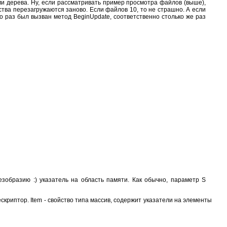
и дерева. Ну, если рассматривать пример просмотра файлов (выше),
тва перезагружаются заново. Если файлов 10, то не страшно. А если
ко раз был вызван метод BeginUpdate, соответственно столько же раз
езобразию :) указатель на область памяти. Как обычно, параметр S
скриптор. Item - свойство типа массив, содержит указатели на элементы