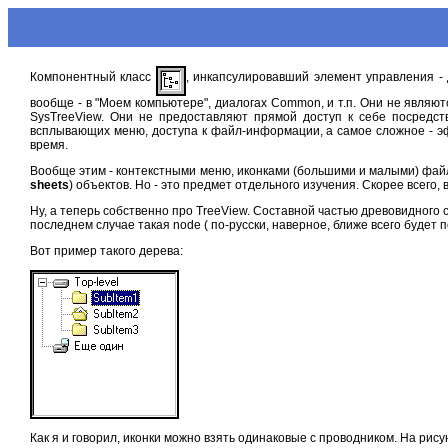
Компонентный класс
, инкапсулировавший элемент управления - д
вообще - в "Моем компьютере", диалогах Common, и т.п. Они не являют
SysTreeView. Они не предоставляют прямой доступ к себе посредст
всплывающих меню, доступа к файл-информации, а самое сложное - эф
время.
Вообще этим - контекстными меню, иконками (большими и малыми) файл
sheets
) объектов. Но - это предмет отдельного изучения. Скорее всего
Ну, а теперь собственно про TreeView. Составной частью древовидного с
последнем случае такая node ( по-русски, наверное, ближе всего будет п
Вот пример такого дерева:
Как я и говорил, иконки можно взять одинаковые с проводником. На рису