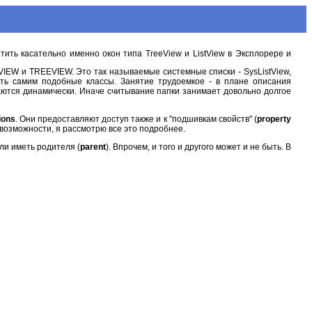
етить касательно именно окон типа TreeView и ListView в Эксплорере и
TVIEW и TREEVIEW. Это так называемые системные списки - SysListView,
ать самим подобные классы. Занятие трудоемкое - в плане описания
аются динамически. Иначе считывание папки занимает довольно долгое
ions
. Они предоставляют доступ также и к "подшивкам свойств" (
property
 возможности, я рассмотрю все это подробнее.
или иметь родителя (
parent
). Впрочем, и того и другого может и не быть. В