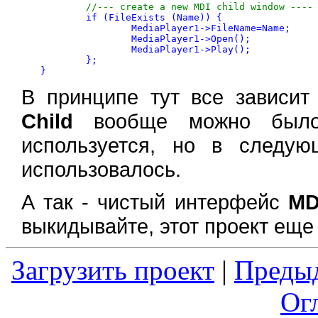
//--- create a new MDI child window ----
	if (FileExists (Name)) {

		MediaPlayer1->FileName=Name;

		MediaPlayer1->Open();

		MediaPlayer1->Play();

	};

В принципе тут все зависи
Child
вообще можно было 
используется, но в следу
использовалось.
А так - чистый интерфейс
MD
выкидывайте, этот проект еще 
Загрузить проект
|
Преды
Ог