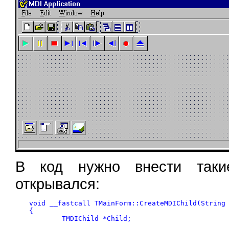
В код нужно внести так
открывался:
void __fastcall TMainForm::CreateMDIChild(String 
{

	TMDIChild *Child;
