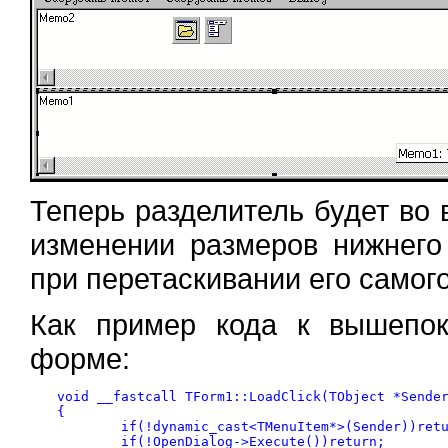
Теперь разделитель будет во 
изменении размеров нижнего
при перетаскивании его самого.
Как пример кода к вышепок
форме:
void __fastcall TForm1::LoadClick(TObject *Sender
{

	if(!dynamic_cast<TMenuItem*>(Sender))return;

	if(!OpenDialog->Execute())return;
