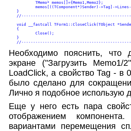
	TMemo* memos[]={Memo1,Memo2};

	memos[((TComponent*)Sender)->Tag]->Lines->LoadFromFile(OpenDialog->FileName);

}

//-----------------------------------------------
void __fastcall TForm1::CloseClick(TObject *Sende
{

	Close();

}

Необходимо пояснить, что
экране ("Загрузить Memo1/2
LoadClick, а свойство Tag - в
было сделано для сокращени
Лично я подобное использую д
Еще у него есть пара свойс
отображением компонента.
вариантами перемещения спл