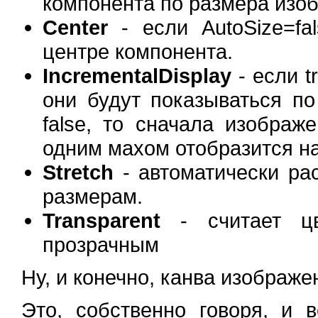
компонента по размера изо
Center
- если AutoSize=fa
центре компонента.
IncrementalDisplay
- если t
они будут показываться по
false, то сначала изображ
одним махом отобразится на
Stretch
- автоматически ра
размерам.
Transparent
- считает цв
прозрачным
Ну, и конечно, канва изображе
Это, собственно говоря, и 