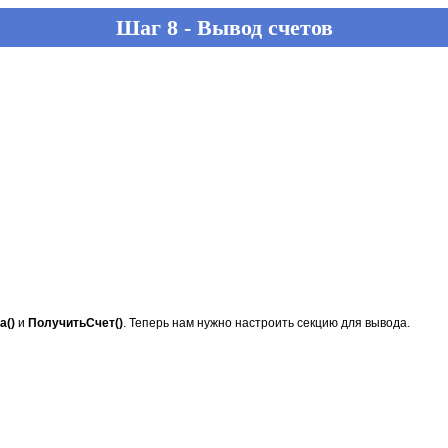
Шаг 8 - Вывод счетов
а()
и
ПолучитьСчет()
. Теперь нам нужно настроить секцию для вывода.