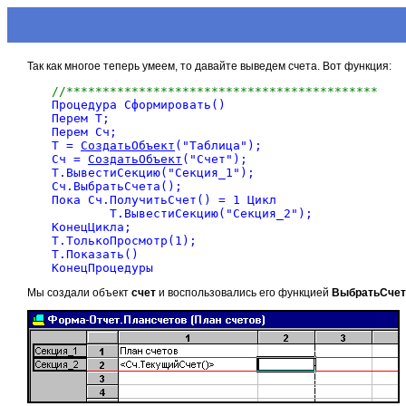
Так как многое теперь умеем, то давайте выведем счета. Вот функция:
//*******************************************

Процедура Сформировать()

Перем Т;

Перем Сч;

Т = 
СоздатьОбъект
("Таблица");

Сч = 
СоздатьОбъект
("Счет");

Т.ВывестиСекцию("Секция_1");

Сч.ВыбратьСчета();

Пока Сч.ПолучитьСчет() = 1 Цикл

	Т.ВывестиСекцию("Секция_2");

КонецЦикла;

Т.ТолькоПросмотр(1);

Т.Показать()

Мы создали объект
счет
и воспользовались его функцией
ВыбратьСчет